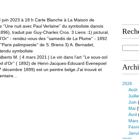
e
Rech
lberto M. | 4 mars 2021 | Le vin dans l’art ''Le sous-sol
eil d'Or'' ( 1892) de Henri-Jacques-Edouard Evenepoel
Arch
7 décembre 1899) est un peintre belge.J'ai trouvé et
ntaire...
2026
Août
Juille
Juin
(
Mai
(
Avril
Mars
Févri
Janvi