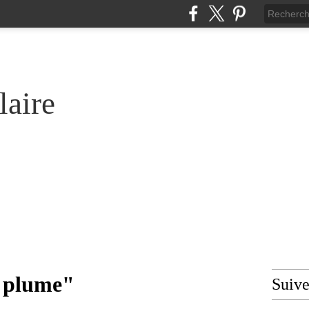
laire
a plume"
Suiv