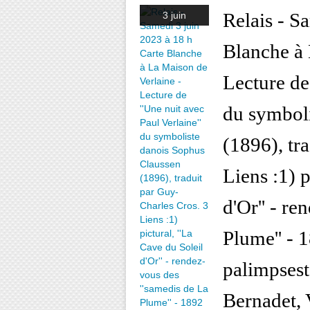
Relais - S
3 juin
Blanche à 
Lecture de 
du symbol
(1896), tr
Liens :1) p
d'Or'' - r
Plume'' - 
palimpseste
Bernadet, 