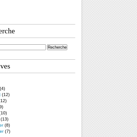
erche
ives
(4)
t
(12)
12)
9)
(10)
(13)
er
(8)
er
(7)