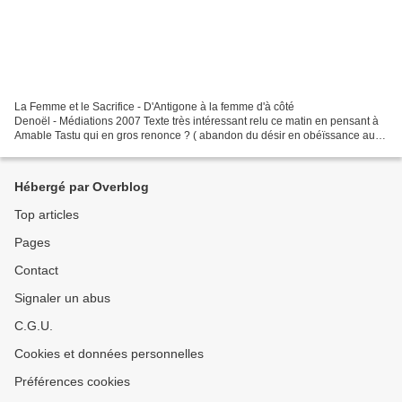
La Femme et le Sacrifice - D'Antigone à la femme d'à côté
Denoël - Médiations 2007 Texte très intéressant relu ce matin en pensant à
Amable Tastu qui en gros renonce ? ( abandon du désir en obéïssance aux
lois du lignage familial ds classe aisée bourgeoise...
Hébergé par Overblog
Top articles
Pages
Contact
Signaler un abus
C.G.U.
Cookies et données personnelles
Préférences cookies