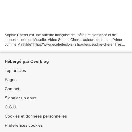
Sophie Chérer est une auteure française de littérature d'enfance et de
jeunesse, née en Moselle. Video Sophie Cherer, auteure du roman ''Aime
comme Mathilde'' https://www.ecoledesloisirs.fr/auteur/sophie-cherer Très
beau discours d'inauguration du salon...
Hébergé par Overblog
Top articles
Pages
Contact
Signaler un abus
C.G.U.
Cookies et données personnelles
Préférences cookies