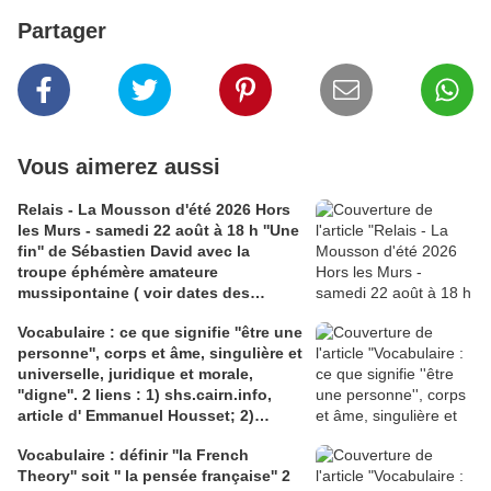
Partager
Vous aimerez aussi
Relais - La Mousson d'été 2026 Hors
les Murs - samedi 22 août à 18 h ''Une
fin'' de Sébastien David avec la
troupe éphémère amateure
mussipontaine ( voir dates des
répétitions). Direction Lélio Plotton,
Vocabulaire : ce que signifie ''être une
dramaturgie Lola Molina à l’Espace
personne'', corps et âme, singulière et
Saint-Laurent, Pont-à-Mousson 2
universelle, juridique et morale,
liens : 1) lien meec.org; 2)
''digne''. 2 liens : 1) shs.cairn.info,
lemeac.com
article d' Emmanuel Housset; 2)
causecommune-la revue.fr, article de
Vocabulaire : définir ''la French
Julian Roche
Theory'' soit '' la pensée française'' 2