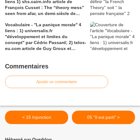
liens 1) shs.cairn.info article de
François Cusset : The “theory mess”
seen from afar, un demi-siècle de
batailles théorico-critiques(...); 2)
Vocabulaire - ''La panique morale'' 4
tracts.gallimard.fr ''La haine de
liens : 1) universalis.fr
l'émancipation...'', François Cusset
''développement et limites du
concept'' par Cédric Passard; 2) telos-
eu.com article de Guy Groux et
Richard Robert ''...concept à la
dérive'': 3) pedagogie.ac-amiens.fr,
Commentaires
pour le compte rendu d'Arnaud
Desjardin sur l'essai de Ruwen Ogien
''la panique morale'';4) shs.cairn.info,
Ajouter un commentaire
Pierre De Visscher : ''Craintes, peurs,
insécurités''
< 15 Injonction
05 "Il est parti" >
Hébergé par Overblog