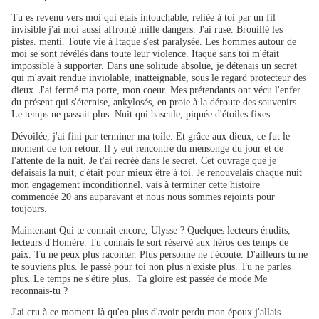
Tu es revenu vers moi qui étais intouchable, reliée à toi par un fil
invisible j'ai moi aussi affronté mille dangers. J'ai rusé. Brouillé les
pistes. menti. Toute vie à Itaque s'est paralysée. Les hommes autour de
moi se sont révélés dans toute leur violence. Itaque sans toi m'était
impossible à supporter. Dans une solitude absolue, je détenais un secret
qui m'avait rendue inviolable, inatteignable, sous le regard protecteur des
dieux. J'ai fermé ma porte, mon coeur. Mes prétendants ont vécu l'enfer
du présent qui s'éternise, ankylosés, en proie à la déroute des souvenirs.
Le temps ne passait plus. Nuit qui bascule, piquée d'étoiles fixes.
Dévoilée, j'ai fini par terminer ma toile. Et grâce aux dieux, ce fut le
moment de ton retour. Il y eut rencontre du mensonge du jour et de
l'attente de la nuit. Je t'ai recréé dans le secret. Cet ouvrage que je
défaisais la nuit, c'était pour mieux être à toi. Je renouvelais chaque nuit
mon engagement inconditionnel. vais à terminer cette histoire
commencée 20 ans auparavant et nous nous sommes rejoints pour
toujours.
Maintenant Qui te connait encore, Ulysse ? Quelques lecteurs érudits,
lecteurs d'Homère. Tu connais le sort réservé aux héros des temps de
paix. Tu ne peux plus raconter. Plus personne ne t'écoute. D'ailleurs tu ne
te souviens plus. le passé pour toi non plus n'existe plus. Tu ne parles
plus. Le temps ne s'étire plus. Ta gloire est passée de mode Me
reconnais-tu ?
J'ai cru à ce moment-là qu'en plus d'avoir perdu mon époux j'allais