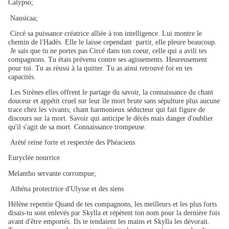
Calypso;
Nausicaa;
Circé sa puissance créatrice alliée à ton intelligence. Lui montre le
chemin de l'Hadès. Elle le laisse cependant partir, elle pleure beaucoup.
Je sais que tu ne portes pas Circé dans ton coeur, celle qui a avili tes
compagnons. Tu étais prévenu contre ses agissements. Heureusement
pour toi. Tu as réussi à la quitter. Tu as ainsi retrouvé foi en tes
capacités.
Les Sirènes elles offrent le partage du savoir, la connaissance du chant
douceur et appétit cruel sur leur île mort brute sans sépulture plus aucune
trace chez les vivants; chant harmonieux séducteur qui fait figure de
discours sur la mort. Savoir qui anticipe le décès mais danger d'oublier
qu'il s'agit de sa mort. Connaissance trompeuse.
Arèté reine forte et respectée des Phéaciens
Euryclée nourrice
Melantho servante corrompue;
Athéna protectrice d'Ulysse et des siens
Hélène repentie Quand de tes compagnons, les meilleurs et les plus forts
disais-tu sont enlevés par Skylla et répètent ton nom pour la dernière fois
avant d'être emportés. Ils te tendaient les mains et Skylla les dévorait.