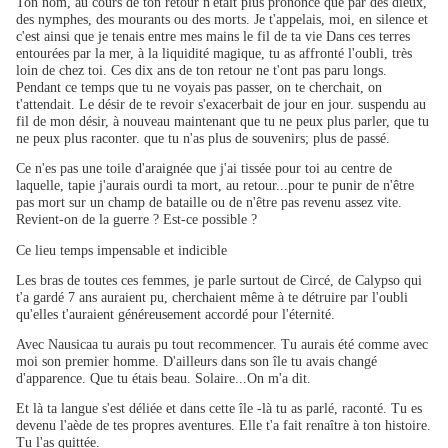
Ton nom, au cours de ton retour n'était plus prononcé que par des dieux,
des nymphes, des mourants ou des morts. Je t'appelais, moi, en silence et
c'est ainsi que je tenais entre mes mains le fil de ta vie Dans ces terres
entourées par la mer, à la liquidité magique, tu as affronté l'oubli, très
loin de chez toi. Ces dix ans de ton retour ne t'ont pas paru longs.
Pendant ce temps que tu ne voyais pas passer, on te cherchait, on
t'attendait. Le désir de te revoir s'exacerbait de jour en jour. suspendu au
fil de mon désir, à nouveau maintenant que tu ne peux plus parler, que tu
ne peux plus raconter. que tu n'as plus de souvenirs; plus de passé.
Ce n'es pas une toile d'araignée que j'ai tissée pour toi au centre de
laquelle, tapie j'aurais ourdi ta mort, au retour...pour te punir de n'être
pas mort sur un champ de bataille ou de n'être pas revenu assez vite.
Revient-on de la guerre ? Est-ce possible ?
Ce lieu temps impensable et indicible
Les bras de toutes ces femmes, je parle surtout de Circé, de Calypso qui
t'a gardé 7 ans auraient pu, cherchaient même à te détruire par l'oubli
qu'elles t'auraient généreusement accordé pour l'éternité.
Avec Nausicaa tu aurais pu tout recommencer. Tu aurais été comme avec
moi son premier homme. D'ailleurs dans son île tu avais changé
d'apparence. Que tu étais beau. Solaire...On m'a dit.
Et là ta langue s'est déliée et dans cette île -là tu as parlé, raconté. Tu es
devenu l'aède de tes propres aventures. Elle t'a fait renaître à ton histoire.
Tu l'as quittée.