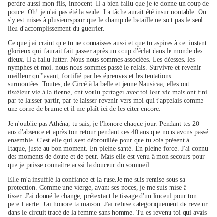
perdre aussi mon fils, innocent. Il a bien fallu que je te donne un coup de
pouce. Oh! je n'ai pas été la seule. La tâche aurait été insurmontable. On
s'y est mises à plusieurspour que le champ de bataille ne soit pas le seul
lieu d'accomplissement du guerrier.
Ce que j'ai craint que tu ne connaisses aussi et que tu aspires à cet instant
glorieux qui t'aurait fait passer après un coup d'éclat dans le monde des
dieux. Il a fallu lutter. Nous nous sommes associées. Les déesses, les
nymphes et moi. nous nous sommes passé le relais. Survivre et revenir
meilleur qu"'avant, fortifié par les épreuves et les tentations
surmontées. Toutes, de Circé à la belle et jeune Nausicaa, elles ont
tisséleur vie à la tienne, ont voulu partager avec toi leur vie mais ont fini
par te laisser partir, par te laisser revenir vers moi qui t'appelais comme
une corne de brume et il me plaît ici de les citer encore.
Je n'oublie pas Athéna, tu sais, je l'honore chaque jour. Pendant tes 20
ans d'absence et après ton retour pendant ces 40 ans que nous avons passé
ensemble. C'est elle qui s'est débrouillée pour que tu sois présent à
Itaque, juste au bon moment. En pleine santé. En pleine force. J'ai connu
des moments de doute et de peur. Mais elle est venu à mon secours pour
que je puisse connaître aussi la douceur du sommeil.
Elle m'a insufflé la confiance et la ruse.Je me suis remise sous sa
protection. Comme une vierge, avant ses noces, je me suis mise à
tisser. J'ai donné le change, prétextant le tissage d'un linceul pour ton
père Laërte. J'ai honoré ta maison. J'ai refusé catégoriquement de revenir
dans le circuit tracé de la femme sans homme. Tu es revenu toi qui avais