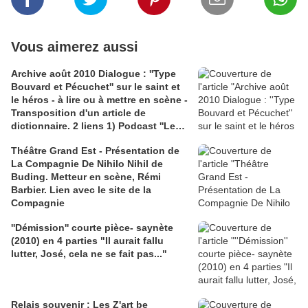
Vous aimerez aussi
Archive août 2010 Dialogue : ''Type
Bouvard et Pécuchet'' sur le saint et
le héros - à lire ou à mettre en scène -
Transposition d'un article de
dictionnaire. 2 liens 1) Podcast ''Les
idées claires'' France Culture, ''le
Théâtre Grand Est - Présentation de
héros d'hier, Rafael Nadal''; 2)
La Compagnie De Nihilo Nihil de
Illustration, couverture de ''Le Saint,
Buding. Metteur en scène, Rémi
le dernier héros" de Leslie Charleris
Barbier. Lien avec le site de la
Compagnie
''Démission'' courte pièce- saynète
(2010) en 4 parties "Il aurait fallu
lutter, José, cela ne se fait pas..."
Relais souvenir : Les Z'art be