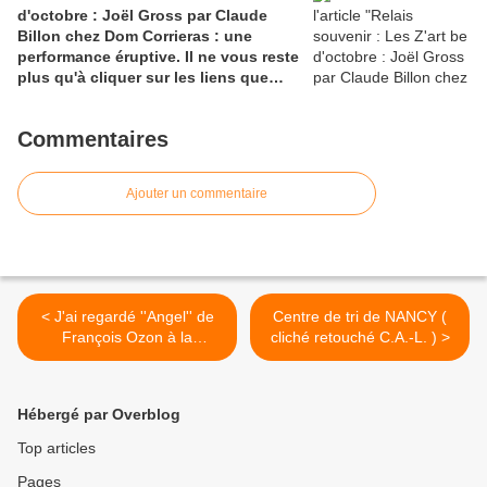
d'octobre : Joël Gross par Claude
Billon chez Dom Corrieras : une
performance éruptive. Il ne vous reste
plus qu'à cliquer sur les liens que
vous rencontrerez.
Commentaires
Ajouter un commentaire
< J'ai regardé ''Angel'' de
Centre de tri de NANCY (
François Ozon à la
cliché retouché C.A.-L. ) >
télévision lien
dailymotion.com pour la
bande annonce du film
Hébergé par Overblog
Top articles
Pages