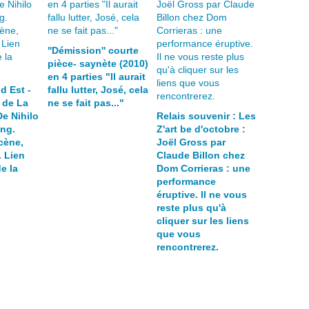
''Démission'' courte
pièce- saynète (2010)
en 4 parties "Il aurait
d Est -
fallu lutter, José, cela
 de La
ne se fait pas..."
e Nihilo
Relais souvenir : Les
ing.
Z'art be d'octobre :
cène,
Joël Gross par
. Lien
Claude Billon chez
de la
Dom Corrieras : une
performance
éruptive. Il ne vous
reste plus qu'à
cliquer sur les liens
que vous
rencontrerez.