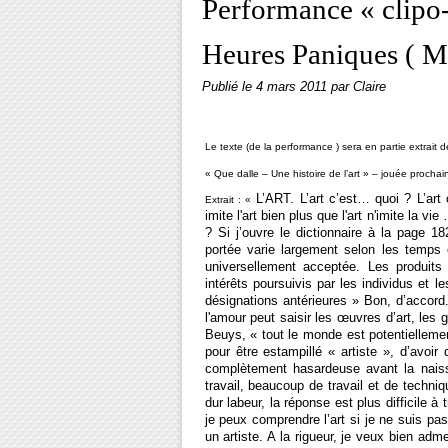
Performance « clipo-
Heures Paniques ( M
Publié le
4 mars 2011
par Claire
Le texte (de la performance ) sera en partie extrait 
« Que dalle – Une histoire de l’art » – jouée prochai
L’ART. L’art c’est… quoi ? L’art 
Extrait : «
imite l'art bien plus que l'art n'imite la vi
? Si j’ouvre le dictionnaire à la page 18
portée varie largement selon les temps e
universellement acceptée. Les produits 
intérêts poursuivis par les individus et 
désignations antérieures » Bon, d’accord
l'amour peut saisir les œuvres d’art, les g
Beuys, « tout le monde est potentiellemen
pour être estampillé « artiste », d’avoir
complètement hasardeuse avant la naiss
travail, beaucoup de travail et de techn
dur labeur, la réponse est plus difficile à
je peux comprendre l’art si je ne suis pa
un artiste. A la rigueur, je veux bien adm