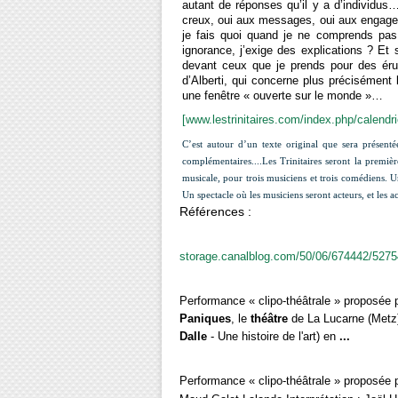
autant de réponses qu’il y a d’individu
creux, oui aux messages, oui aux engageme
je fais quoi quand je ne comprends pas 
ignorance, j’exige des explications ? Et 
devant ceux que je prends pour des érud
d’Alberti, qui concerne plus précisément l
une fenêtre « ouverte sur le monde »…
[www.lestrinitaires.com/index.php/calendri
C’est autour d’un texte original que sera présentée
complémentaires....
Les Trinitaires seront la premiè
musicale, pour trois musiciens et trois comédiens. 
Un spectacle où les musiciens seront acteurs, et les ac
Références :
storage.canalblog.com/50/06/674442/527
Performance « clipo-théâtrale » proposée 
Paniques
, le
théâtre
de La Lucarne (Metz)
Dalle
- Une histoire de l'art) en
...
Performance « clipo-théâtrale » proposée 