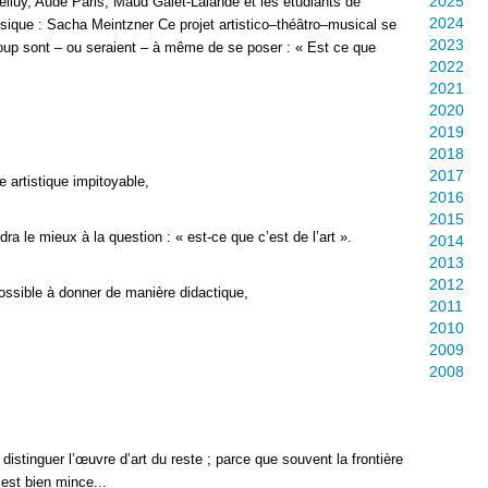
2025
elluy, Aude Pâris, Maud Galet-Lalande et les étudiants de
2024
usique : Sacha Meintzner Ce projet artistico–théâtro–musical se
2023
oup sont – ou seraient – à même de se poser : « Est ce que
2022
2021
2020
2019
2018
2017
e artistique impitoyable,
2016
2015
ra le mieux à la question : « est-ce que c’est de l’art ».
2014
2013
2012
ossible à donner de manière didactique,
2011
2010
2009
2008
de distinguer l’œuvre d’art du reste ; parce que souvent la frontière
, est bien mince...