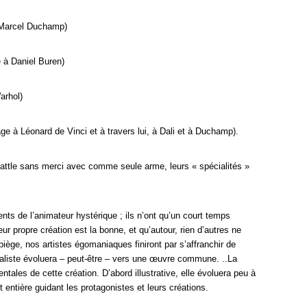
 Marcel Duchamp)
e à Daniel Buren)
arhol)
ge à Léonard de Vinci et à travers lui, à Dali et à Duchamp).
battle sans merci avec comme seule arme, leurs « spécialités »
ts de l’animateur hystérique ; ils n’ont qu’un court temps
r propre création est la bonne, et qu’autour, rien d’autres ne
iège, nos artistes égomaniaques finiront par s’affranchir de
dualiste évoluera – peut-être – vers une œuvre commune. ..La
ales de cette création. D’abord illustrative, elle évoluera peu à
t entière guidant les protagonistes et leurs créations.