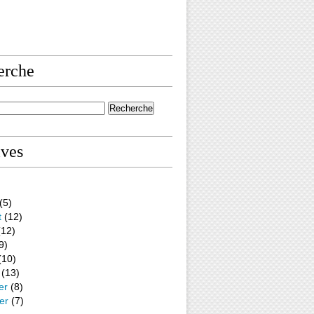
erche
ives
(5)
t
(12)
12)
9)
(10)
(13)
er
(8)
er
(7)