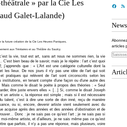
théâtrale » par la Cie Les
aud Galet-Lalande)
Newsl
Abonnez
de la future création de la Cie Les Heures Paniques,
articles 
nement aux Trinitaires et au Théâtre du Saulcy.
c’est la vie, tout est art, sans art nous ne sommes rien, la vie
e … C’est bien beau de le savoir, mais je le répète : l’art c’est quoi
2, j’apprends que : « L'Art est une catégorie culturelle dont la
Artic
t les lieux. De nos jours il n'y pas une idée de l'art qui soit
et pratiques qui relèvent de l'art sont circonscrits selon les
les institutions, en tenant compte d'une façon ou d'une autre des
. Mais comme le disait le poète à propos des théories : « Seul
arder, être juste envers elles ». [...] Si, comme le disait Joseph
t un artiste », la réponse est simple ; mais si il est nécessaire
 du talent, c’est à dire une sorte de don inné, reçu de manière
ance, ou si, encore, devenir artiste vient seulement avec du
ique acquise après des années et des années d’obstination et de
 trouver… Donc : je ne sais pas ce qu’est l’art ; je ne sais pas si
s moi-même artiste, et d’ailleurs, je ne sais même pas ce qu’est
ettre que parfois, il n’y a pas une réponse, mais plusieurs, voire