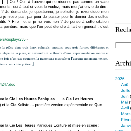
s… [...] Oui ! Oui, à l’œuvre qui ne résonne pas comme un vase
nts, oui à tout si vous le voulez, mais moi j’ai envie de dire :
? Je demande, je questionne, je sollicite, je revendique mon
si je n’ose pas, par peur de passer pour le dernier des incultes
its ? Pire : et si je ne vois rien ? Je pense à cette citation
a peinture, mais que l’on peut étendre à l’art en général : c’est
Rech
ers/display/235
-
 la pièce dans trois lieux culturels messins, sous trois formes différentes et
re étape de la pièce, et deviendront le théâtre d’une expérimentation sonore et
Une fois n’est pas coutume, la trame sera musicale et l’accompagnement, textuel.
Arch
. ]
teurs, leurs interprètes
2026
54247.doc
Août
Juille
Juin
(
par la
Cie Les Heures Paniques
....
la
Cie Les Heures
Mai
(
 et la
Cie
Kalisto
...
première version expérimentale de
Que
Avril
Mars
Févri
par la Cie Les Heures Paniques Ecriture et mise en scène :
Janvi