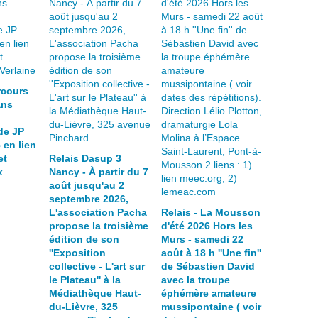
rcours
ans
de JP
 en lien
et
Relais Dasup 3
x
Nancy - À partir du 7
août jusqu'au 2
septembre 2026,
L'association Pacha
Relais - La Mousson
propose la troisième
d'été 2026 Hors les
édition de son
Murs - samedi 22
''Exposition
août à 18 h ''Une fin''
collective - L'art sur
de Sébastien David
le Plateau'' à la
avec la troupe
Médiathèque Haut-
éphémère amateure
du-Lièvre, 325
mussipontaine ( voir