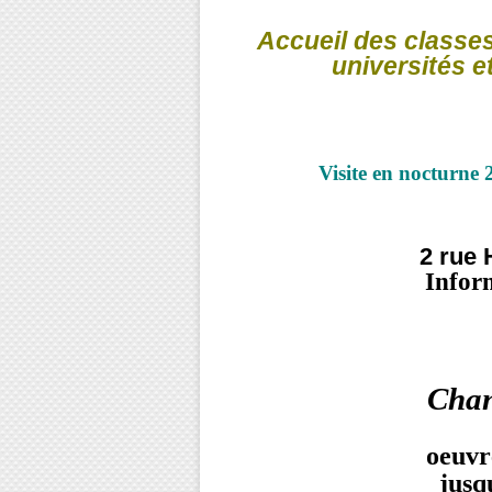
A
ccueil des classes
universités e
Visite en nocturne
2 rue 
Infor
Cha
oeuvr
jusq