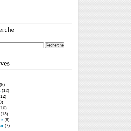
erche
ives
(5)
t
(12)
12)
9)
(10)
(13)
er
(8)
er
(7)