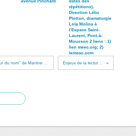
avenue Pinchard
dates des
répétitions).
Direction Lélio
Plotton, dramaturgie
Lola Molina à
l’Espace Saint-
Laurent, Pont-à-
Mousson 2 liens : 1)
lien meec.org; 2)
lemeac.com
À relire le magnifique livre "L'Amour du nom" de Martine Broda : Lien cherchezcreez.org
Enjeux de la lecture à voix haute