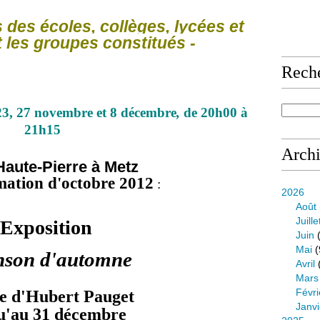
 des écoles, collèges, lycées et
t les groupes constitués -
Rech
23, 27 novembre et 8 décembre
,
de 20h00 à
21h15
Arch
Haute-Pierre à Metz
mation d'octobre 2012
:
2026
Août
Juille
Exposition
Juin
(
Mai
(
nson d'automne
Avril
Mars
e d'Hubert Pauget
Févri
Janvi
u'au 31 décembre