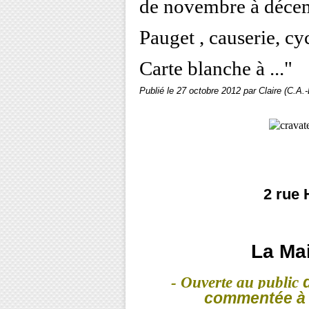
de novembre à décemb
Pauget , causerie, cy
Carte blanche à ..."
Publié le
27 octobre 2012
par Claire (C.A.-
2 rue 
La Ma
- Ouverte au public
d
commentée à 