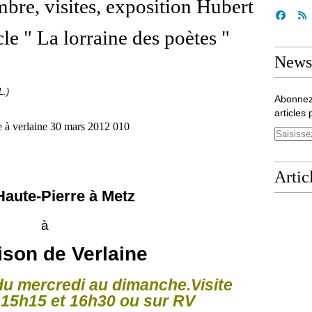
re, visites, exposition Hubert
cle " La lorraine des poètes "
Newsl
L.)
Abonnez
articles 
Artic
Haute-Pierre à Metz
à
ison de Verlaine
u mercredi au dimanche.
V
isite
15h15 et 16h30 ou sur RV