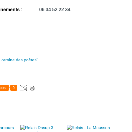
gnements :
06 34 52 22 34
 Lorraine des poètes''
post
0