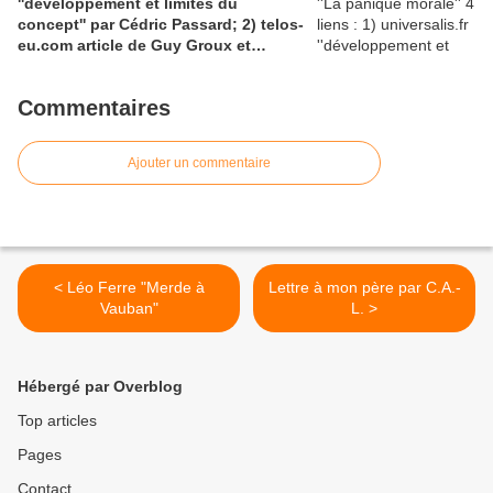
''développement et limites du
concept'' par Cédric Passard; 2) telos-
eu.com article de Guy Groux et
Richard Robert ''...concept à la
dérive'': 3) pedagogie.ac-amiens.fr,
Commentaires
pour le compte rendu d'Arnaud
Desjardin sur l'essai de Ruwen Ogien
''la panique morale'';4) shs.cairn.info,
Ajouter un commentaire
Pierre De Visscher : ''Craintes, peurs,
insécurités''
< Léo Ferre "Merde à
Lettre à mon père par C.A.-
Vauban"
L. >
Hébergé par Overblog
Top articles
Pages
Contact