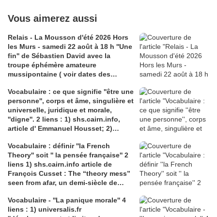
Vous aimerez aussi
Relais - La Mousson d'été 2026 Hors
les Murs - samedi 22 août à 18 h ''Une
fin'' de Sébastien David avec la
troupe éphémère amateure
mussipontaine ( voir dates des
répétitions). Direction Lélio Plotton,
Vocabulaire : ce que signifie ''être une
dramaturgie Lola Molina à l’Espace
personne'', corps et âme, singulière et
Saint-Laurent, Pont-à-Mousson 2
universelle, juridique et morale,
liens : 1) lien meec.org; 2)
''digne''. 2 liens : 1) shs.cairn.info,
lemeac.com
article d' Emmanuel Housset; 2)
causecommune-la revue.fr, article de
Vocabulaire : définir ''la French
Julian Roche
Theory'' soit '' la pensée française'' 2
liens 1) shs.cairn.info article de
François Cusset : The “theory mess”
seen from afar, un demi-siècle de
batailles théorico-critiques(...); 2)
Vocabulaire - ''La panique morale'' 4
tracts.gallimard.fr ''La haine de
liens : 1) universalis.fr
l'émancipation...'', François Cusset