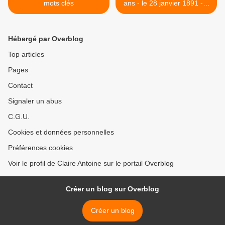
mots clés
ans - le 28 janvier 1891 - à
Lorry- lès- Metz s'éteignait
Caroline Colchen-Carré de
Malberg >
Hébergé par Overblog
Top articles
Pages
Contact
Signaler un abus
C.G.U.
Cookies et données personnelles
Préférences cookies
Voir le profil de Claire Antoine sur le portail Overblog
Créer un blog sur Overblog
Créer un blog