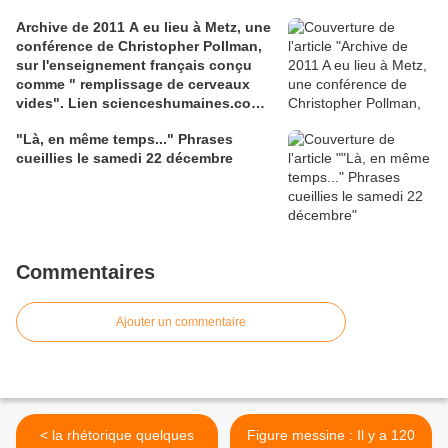
media.gettyimages.com
Archive de 2011 A eu lieu à Metz, une
conférence de Christopher Pollman,
sur l'enseignement français conçu
comme " remplissage de cerveaux
vides". Lien scienceshumaines.com,
sur l'ouvrage de Marie-Laure De
"Là, en même temps..." Phrases
Léotard, ''Le dressage des élites...''
cueillies le samedi 22 décembre
Commentaires
Ajouter un commentaire
< la rhétorique quelques
Figure messine : Il y a 120