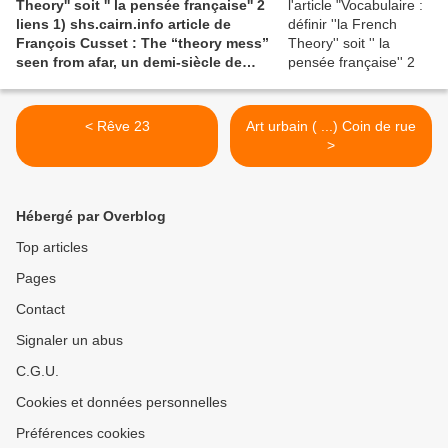
Theory'' soit '' la pensée française'' 2
liens 1) shs.cairn.info article de
François Cusset : The “theory mess”
seen from afar, un demi-siècle de
batailles théorico-critiques(...); 2)
tracts.gallimard.fr ''La haine de
l'émancipation...'', François Cusset
< Rêve 23
Art urbain ( ...) Coin de rue
>
Hébergé par Overblog
Top articles
Pages
Contact
Signaler un abus
C.G.U.
Cookies et données personnelles
Préférences cookies