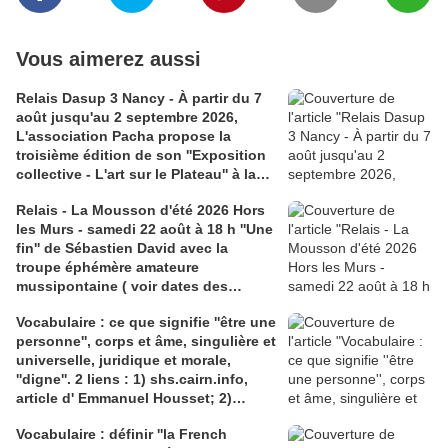
Vous aimerez aussi
Relais Dasup 3 Nancy - À partir du 7
août jusqu'au 2 septembre 2026,
L'association Pacha propose la
troisième édition de son ''Exposition
collective - L'art sur le Plateau'' à la
Médiathèque Haut-du-Lièvre, 325
Relais - La Mousson d'été 2026 Hors
avenue Pinchard
les Murs - samedi 22 août à 18 h ''Une
fin'' de Sébastien David avec la
troupe éphémère amateure
mussipontaine ( voir dates des
répétitions). Direction Lélio Plotton,
Vocabulaire : ce que signifie ''être une
dramaturgie Lola Molina à l’Espace
personne'', corps et âme, singulière et
Saint-Laurent, Pont-à-Mousson 2
universelle, juridique et morale,
liens : 1) lien meec.org; 2)
''digne''. 2 liens : 1) shs.cairn.info,
lemeac.com
article d' Emmanuel Housset; 2)
causecommune-la revue.fr, article de
Vocabulaire : définir ''la French
Julian Roche