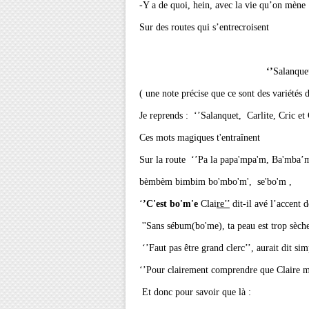
-Y a de quoi, hein, avec la vie qu’on mène 
Sur des routes qui s’entrecroisent
‘’
Salanquet
( une note précise que ce sont des variétés 
Je reprends : ‘’Salanquet, Carlite, Cric et 
Ces mots magiques t'entraînent
Sur la route ‘’Pa la papa'mpa'm, Ba'mba’
bèmbèm bimbim bo'mbo'm', se'bo'm ,
‘
’C'est bo'm'e
Clai
re’’
dit-il avé l’accent 
''Sans sébum(bo'me), ta peau est trop sèch
‘’Faut pas être grand clerc’’, aurait dit s
‘’Pour clairement comprendre que Claire me
Et donc pour savoir que là :