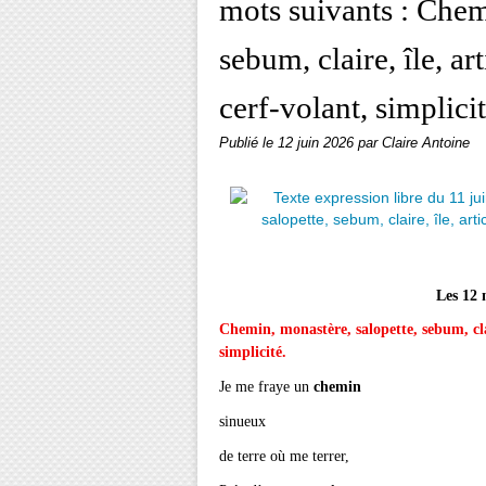
mots suivants : Chem
sebum, claire, île, a
cerf-volant, simplici
Publié le
12 juin 2026
par Claire Antoine
Les 12 m
Chemin, monastère, salopette, sebum, clai
simplicité.
Je me fraye un
chemin
sinueux
de terre où me terrer,