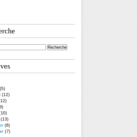
erche
ives
(5)
t
(12)
12)
9)
(10)
(13)
er
(8)
er
(7)