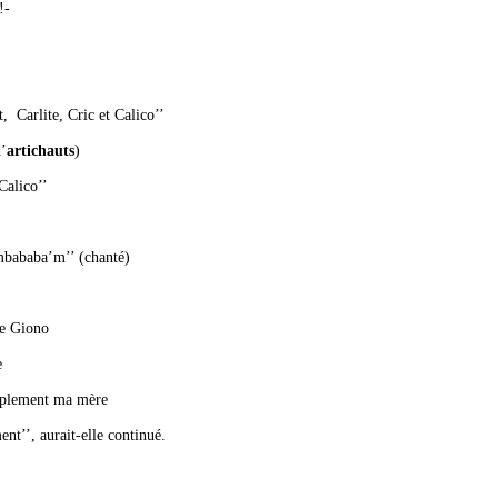
!-
, Carlite, Cric et Calico’’
d’
artichauts
)
Calico’’
mbababa’m’’ (chanté)
de Giono
e
implement ma mère
nt’’, aurait-elle continué.