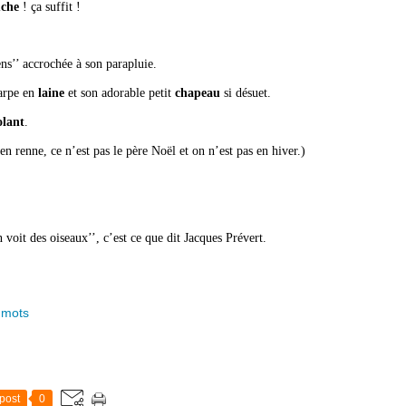
che
! ça suffit !
ns’’ accrochée à son parapluie.
harpe en
laine
et son adorable petit
chapeau
si désuet.
olant
.
 en renne, ce n’est pas le père Noël et on n’est pas en hiver.)
 voit des oiseaux’’, c’est ce que dit Jacques Prévert.
 mots
post
0