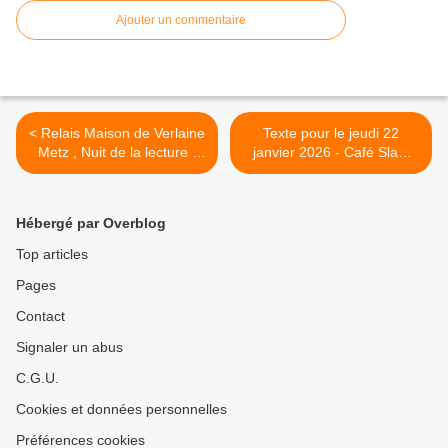
lemeac.com
Ajouter un commentaire
< Relais Maison de Verlaine
Texte pour le jeudi 22
Metz , Nuit de la lecture -
janvier 2026 - Café Slam
Sur le thème ''Villes et
Klatsch - Expression libre >
campagnes'', le samedi 24
janvier 2026, de 18 h à 20
Hébergé par Overblog
h. 2 liens : 1) amis-
verlaine.net 2)
Top articles
centrenationaldulivre.fr
Pages
Contact
Signaler un abus
C.G.U.
Cookies et données personnelles
Préférences cookies