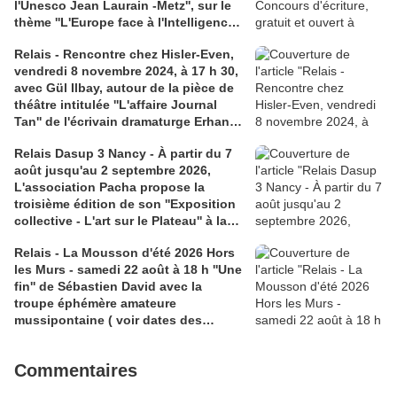
l'Unesco Jean Laurain -Metz'', sur le
thème ''L'Europe face à l'Intelligence
Artificielle''. lien : metz.fr/agenda; 2)
Relais - Rencontre chez Hisler-Even,
qoala.fr
vendredi 8 novembre 2024, à 17 h 30,
avec Gül Ilbay, autour de la pièce de
théâtre intitulée ''L'affaire Journal
Tan'' de l'écrivain dramaturge Erhan
Gökgücü 2 liens 1) editions-
Relais Dasup 3 Nancy - À partir du 7
harmattan.fr; 2) hisler.fr
août jusqu'au 2 septembre 2026,
L'association Pacha propose la
troisième édition de son ''Exposition
collective - L'art sur le Plateau'' à la
Médiathèque Haut-du-Lièvre, 325
Relais - La Mousson d'été 2026 Hors
avenue Pinchard
les Murs - samedi 22 août à 18 h ''Une
fin'' de Sébastien David avec la
troupe éphémère amateure
mussipontaine ( voir dates des
répétitions). Direction Lélio Plotton,
dramaturgie Lola Molina à l’Espace
Commentaires
Saint-Laurent, Pont-à-Mousson 2
liens : 1) lien meec.org; 2)