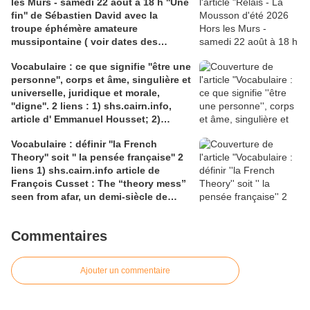
les Murs - samedi 22 août à 18 h ''Une
fin'' de Sébastien David avec la
troupe éphémère amateure
mussipontaine ( voir dates des
répétitions). Direction Lélio Plotton,
Vocabulaire : ce que signifie ''être une
dramaturgie Lola Molina à l’Espace
personne'', corps et âme, singulière et
Saint-Laurent, Pont-à-Mousson 2
universelle, juridique et morale,
liens : 1) lien meec.org; 2)
''digne''. 2 liens : 1) shs.cairn.info,
lemeac.com
article d' Emmanuel Housset; 2)
causecommune-la revue.fr, article de
Vocabulaire : définir ''la French
Julian Roche
Theory'' soit '' la pensée française'' 2
liens 1) shs.cairn.info article de
François Cusset : The “theory mess”
seen from afar, un demi-siècle de
batailles théorico-critiques(...); 2)
tracts.gallimard.fr ''La haine de
Commentaires
l'émancipation...'', François Cusset
Ajouter un commentaire