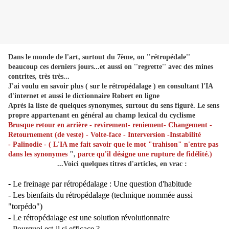
Dans le monde de l'art, surtout du 7ème, on ''rétropédale''
beaucoup ces derniers jours...et aussi on ''regrette'' avec des mines
contrites, très très...
J'ai voulu en savoir plus ( sur le rétropédalage ) en consultant l'IA
d'internet et aussi le dictionnaire Robert en ligne
Après la liste de quelques synonymes, surtout du sens figuré. Le sens
propre appartenant en général au champ lexical du cyclisme
Brusque retour en arrière - revirement- reniement- Changement -
Retournement (de veste) - Volte-face - Interversion -Instabilité
- Palinodie - ( L'IA me fait savoir que le mot "trahison" n'entre pas
dans les synonymes
",
parce qu'il désigne une rupture de fidélité.)
...Voici quelques titres d'articles, en vrac :
-
Le freinage par rétropédalage : Une question d'habitude
- Les bienfaits du rétropédalage (technique nommée aussi
"torpédo")
- Le rétropédalage est
une solution révolutionnaire
- Pourquoi est-il si efficace ?