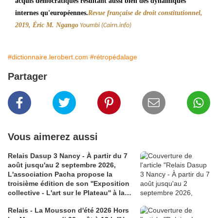
acquis démocratiques résultant aussi bien des dynamiques
Revue française de droit constitutionnel,
internes qu'européennes.
2019, Éric M. Ngango
Youmbi (Cairn.info)
#dictionnaire.lerobert.com
#rétropédalage
Partager
Vous aimerez aussi
Relais Dasup 3 Nancy - À partir du 7
août jusqu'au 2 septembre 2026,
L'association Pacha propose la
troisième édition de son ''Exposition
collective - L'art sur le Plateau'' à la
Médiathèque Haut-du-Lièvre, 325
Relais - La Mousson d'été 2026 Hors
avenue Pinchard