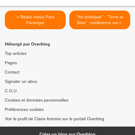
< Relais voeux Paul
''Art poétique'' : ''Terre et
Flickinger
Âme'', conférence sur la
poésie moderne, 1918, de
Sophus Claussen, poète
symboliste danois.
Hébergé par Overblog
Traductrice, Cecilie
Bjerknes Aarre. 3 liens : 1)
Top articles
Jstor.org pour l'article
Pages
intégral; 2) portrait du poète
https://epigramme.fr/clauss
Contact
en-sophus; 3) persee.fr
article de Marthe Segrestin,
Signaler un abus
le néoromantisme dans les
C.G.U.
pays scandinaves >
Cookies et données personnelles
Préférences cookies
Voir le profil de Claire Antoine sur le portail Overblog
Créer un blog sur Overblog