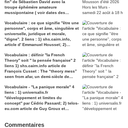
fin'' de Sébastien David avec la
troupe éphémère amateure
mussipontaine ( voir dates des
répétitions). Direction Lélio Plotton,
Vocabulaire : ce que signifie ''être une
dramaturgie Lola Molina à l’Espace
personne'', corps et âme, singulière et
Saint-Laurent, Pont-à-Mousson 2
universelle, juridique et morale,
liens : 1) lien meec.org; 2)
''digne''. 2 liens : 1) shs.cairn.info,
lemeac.com
article d' Emmanuel Housset; 2)
causecommune-la revue.fr, article de
Vocabulaire : définir ''la French
Julian Roche
Theory'' soit '' la pensée française'' 2
liens 1) shs.cairn.info article de
François Cusset : The “theory mess”
seen from afar, un demi-siècle de
batailles théorico-critiques(...); 2)
Vocabulaire - ''La panique morale'' 4
tracts.gallimard.fr ''La haine de
liens : 1) universalis.fr
l'émancipation...'', François Cusset
''développement et limites du
concept'' par Cédric Passard; 2) telos-
eu.com article de Guy Groux et
Richard Robert ''...concept à la
dérive'': 3) pedagogie.ac-amiens.fr,
Commentaires
pour le compte rendu d'Arnaud