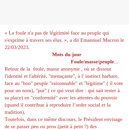
« La foule n'a pas de légitimité face au peuple qui
s'exprime à travers ses élus. », a
di
t Emannuel Macron le
22/03/2023.
Mots du jour
Foule/masse/peuple
...
Retour de la foule, masse anonyme , où se dissout
l'identité et l'altérité, "menaçante", à l' instinct barbare,
face au "bon" peuple "raisonnable" et "légitime"
( il vote
pour un nom), ''pur'' ( ce qui veut dire : qui sait rester à
sa place)
en "conformité" avec les attentes du pouvoir
(quand il contribue à reproduire l’ordre social et la
tradition).
Toutefois, dans ce même discours, le Président envisage
de se passer peu ou prou (petit à petit ?) des