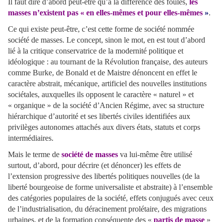
Il faut dire d’abord peut-être qu’à la différence des foules,
les
masses n’existent pas « en elles-mêmes et pour elles-mêmes
»
.
Ce qui existe peut-être, c’est cette forme de société nommée
société de masses. Le concept, sinon le mot, en est tout d’abord
lié à la critique conservatrice de la modernité politique et
idéologique : au tournant de la Révolution française, des auteurs
comme Burke, de Bonald et de Maistre dénoncent en effet le
caractère abstrait, mécanique, artificiel des nouvelles institutions
sociétales, auxquelles ils opposent le caractère « naturel » et
« organique » de la société d’Ancien Régime, avec sa structure
hiérarchique d’autorité et ses libertés civiles identifiées aux
privilèges autonomes attachés aux divers états, statuts et corps
intermédiaires.
Mais le terme de
société de masses
va lui-même être utilisé
surtout, d’abord, pour décrire (et dénoncer) les effets de
l’extension progressive des libertés politiques nouvelles (de la
liberté bourgeoise de forme universaliste et abstraite) à l’ensemble
des catégories populaires de la société, effets conjugués avec ceux
de l’industrialisation, du déracinement prolétaire, des migrations
urbaines, et de la formation conséquente des «
partis de masse
»