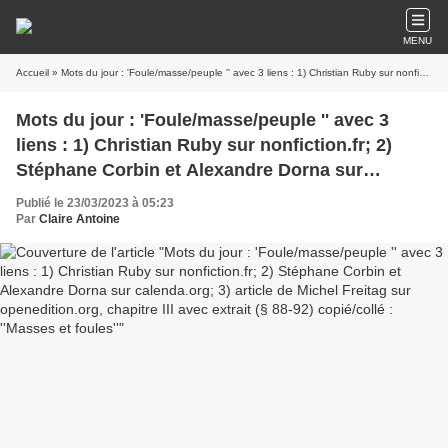
MENU
Accueil
» Mots du jour : 'Foule/masse/peuple '' avec 3 liens : 1) Christian Ruby sur nonfiction.fr; 2) Stéphane Corbin et Alexandre Dorna sur calenda.org; 3) article de Michel Freitag sur openedition.org, chapitre III avec extrait (§ 88-92) copié/collé : ''Masses et foules''
Mots du jour : 'Foule/masse/peuple '' avec 3
liens : 1) Christian Ruby sur nonfiction.fr; 2)
Stéphane Corbin et Alexandre Dorna sur
calenda.org; 3) article de Michel Freitag sur
Publié le 23/03/2023 à 05:23
openedition.org, chapitre III avec extrait (§ 88-
Par
Claire Antoine
92) copié/collé : ''Masses et foules''