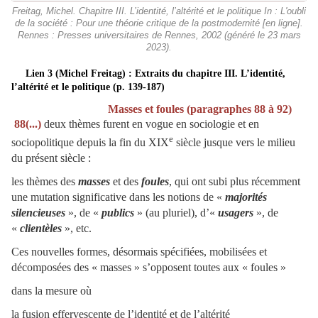
Freitag, Michel. Chapitre III. L’identité, l’altérité et le politique In : L'oubli
de la société : Pour une théorie critique de la postmodernité [en ligne].
Rennes : Presses universitaires de Rennes, 2002 (généré le 23 mars
2023).
Lien 3
(Michel Freitag)
: Extraits du chapitre III. L’identité,
l’altérité et le politique (
p. 139-187)
Masses et foules (paragraphes 88 à 92)
88(...)
deux thèmes furent en vogue en sociologie et en
e
sociopolitique depuis la fin du XIX
siècle jusque vers le milieu
du présent siècle :
les thèmes des
masses
et des
foules
, qui ont subi plus récemment
une mutation significative dans les notions de «
majorités
silencieuses
», de «
publics
» (au pluriel), d’«
usagers
», de
«
clientèles
», etc.
Ces nouvelles formes, désormais spécifiées, mobilisées et
décomposées des « masses » s’opposent toutes aux « foules »
dans la mesure où
la fusion effervescente de l’identité et de l’altérité