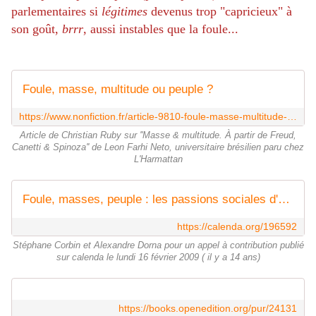
parlementaires si
légitimes
devenus trop "capricieux" à
son goût,
brrr
, aussi instables que la foule...
Foule, masse, multitude ou peuple ?
https://www.nonfiction.fr/article-9810-foule-masse-multitude-ou-peuple.htm
Article de Christian Ruby sur ''Masse & multitude. À partir de Freud,
Canetti & Spinoza'' de Leon Farhi Neto, universitaire brésilien paru chez
L'Harmattan
Foule, masses, peuple : les passions sociales d'hier et d'aujourd'hui
https://calenda.org/196592
Stéphane Corbin et Alexandre Dorna pour un appel à contribution publié
sur calenda le lundi 16 février 2009 ( il y a 14 ans)
https://books.openedition.org/pur/24131