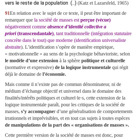
vers le reste de la population
(...)
(Katz et Lazarsfeld, 1965)
91
En relation avec le sujet de ce texte, il peut être important de
remarquer que
la société de masses est
perçue (vécue)
négativement comme
absence d’identité collective a
priori
(transcendantale)
, tant traditionnelle (intégration statutaire
concrète dans le tout) que moderne (identification universaliste
abstraite
). L’identification s’opère de manière empirique,
« motivationnelle » au sens de la psychologie béhavioriste, selon
le modèle d’une extension
à la sphère
politique et culturelle
(normative et expressive)
de la logique instrumentale
qui régit
déjà le domaine de
l’économie.
Mais comme il n’existe pas de commun dénominateur, ni de
médium d’échange objectif et universel dans le domaine des
finalités/intérêts politiques et culturel·le·s, cette extension de la
logique instrumentale paraît, pour les critiques de la société de
masses,
s’y accompagne
r d’une généralisation de comportements
irrationnels et imprévisibles, et en tout cas sujets à toutes espèces
de manipulations de la part des « organisations de masses ».
Cette première version de la société de masses est donc, pour