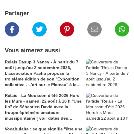
Partager
Vous aimerez aussi
Relais Dasup 3 Nancy - À partir du 7
août jusqu'au 2 septembre 2026,
L'association Pacha propose la
troisième édition de son ''Exposition
collective - L'art sur le Plateau'' à la
Médiathèque Haut-du-Lièvre, 325
Relais - La Mousson d'été 2026 Hors
avenue Pinchard
les Murs - samedi 22 août à 18 h ''Une
fin'' de Sébastien David avec la
troupe éphémère amateure
mussipontaine ( voir dates des
répétitions). Direction Lélio Plotton,
Vocabulaire : ce que signifie ''être une
dramaturgie Lola Molina à l’Espace