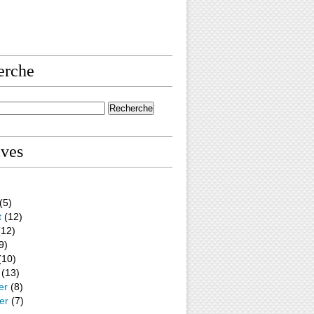
erche
ives
(5)
t
(12)
12)
9)
(10)
(13)
er
(8)
er
(7)