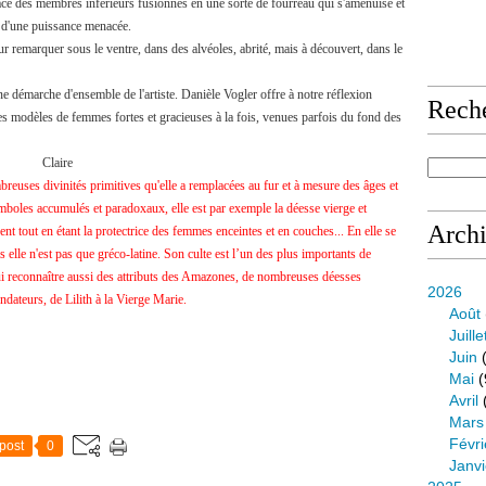
ace des membres inférieurs fusionnés en une sorte de fourreau qui s'amenuise et
té d'une puissance menacée.
ur remarquer sous le ventre, dans des alvéoles, abrité, mais à découvert, dans le
une démarche d'ensemble de l'artiste. Danièle Vogler offre à notre réflexion
Rech
es modèles de femmes fortes et gracieuses à la fois, venues parfois du fond des
re
mbreuses divinités primitives qu'elle a remplacées au fur et à mesure des âges et
symboles accumulés et paradoxaux, elle est par exemple la déesse vierge et
Arch
ent tout en étant la protectrice des femmes enceintes et en couches... En elle se
s elle
n'est pas que gréco-latine. Son c
ulte est l’un des plus importants de
lui reconnaître aussi des attributs des Amazones, de nombreuses déesses
2026
ndateurs, de Lilith à la Vierge Marie.
Août
Juille
Juin
(
Mai
(
Avril
Mars
Févri
post
0
Janvi