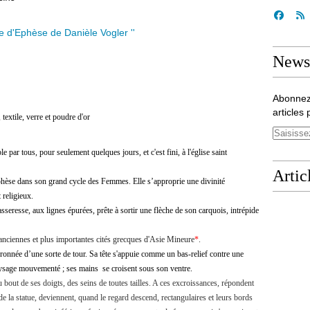
Newsl
Abonnez
articles 
le, verre et poudre d'or
par tous, pour seulement quelques jours, et c'est fini, à l'église saint
Artic
phèse dans son grand cycle des Femmes. Elle s’approprie une divinité
 religieux.
sseresse, aux lignes épurées, prête à sortir une flèche de son carquois, intrépide
anciennes et plus importantes cités grecques d'Asie Mineure
*
.
ronnée d’une sorte de tour. Sa tête s'appuie comme un bas-relief contre une
paysage mouvementé ; ses mains se croisent sous son ventre.
 bout de ses doigts, des seins de toutes tailles. A ces excroissances, répondent
 de la statue, deviennent, quand le regard descend, rectangulaires et leurs bords