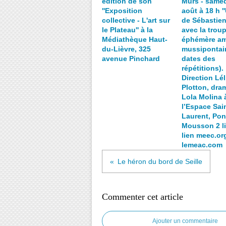
édition de son
Murs - samed
''Exposition
août à 18 h ''
collective - L'art sur
de Sébastien
le Plateau'' à la
avec la trou
Médiathèque Haut-
éphémère am
du-Lièvre, 325
mussipontain
avenue Pinchard
dates des
répétitions).
Direction Lél
Plotton, dra
Lola Molina 
l’Espace Sain
Laurent, Pon
Mousson 2 li
lien meec.org
lemeac.com
Le héron du bord de Seille
Commenter cet article
Ajouter un commentaire