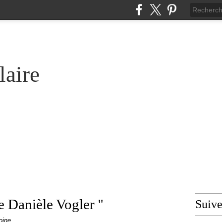
laire
 Danièle Vogler ''
Suiv
oine