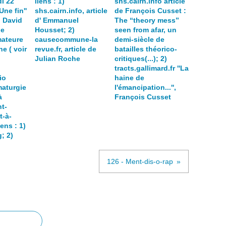
i 22
liens : 1)
shs.cairn.info article
Une fin''
shs.cairn.info, article
de François Cusset :
 David
d' Emmanuel
The “theory mess”
pe
Housset; 2)
seen from afar, un
ateure
causecommune-la
demi-siècle de
e ( voir
revue.fr, article de
batailles théorico-
Julian Roche
critiques(...); 2)
tracts.gallimard.fr ''La
io
haine de
maturgie
l'émancipation...'',
à
François Cusset
t-
t-à-
ens : 1)
; 2)
126 - Ment-dis-o-rap