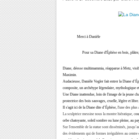
Merci à Danièle
Pour sa Diane d'Éphèse en bois, plâtre, texti
Diane, déesse multimammia, réapparue à Metz, visible 
Maximin.
Audacieuse, Danièle Vogler fait entrer la Diane d’É
composite, un archétype légendaire, mythologique et
Une Diane inattendue, loin de l'image de la jeune cha
protectrice des bois sauvages, cruelle, légère et libre.
Il s'agit ici de la Diane dite d’Éphèse, l'
une des plus 
La sculptrice messine nous la montre hiératique, c
ou
orbe chatoyante, soleil sombre ou lune pleine, au 
Sur l'ensemble de la statue sont disséminés, jusqu’au
des évidements qui de formes
irrégulières au centre