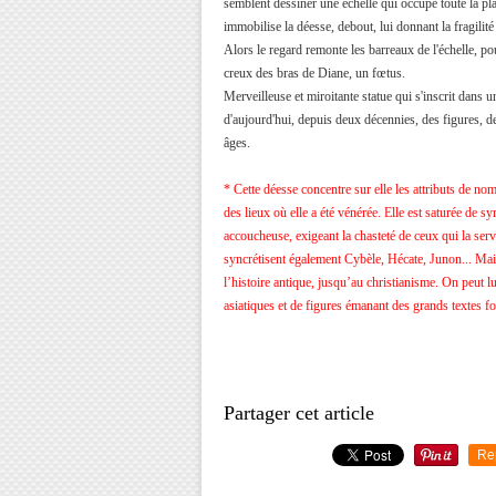
semblent dessiner une échelle qui occupe toute la pl
immobilise la déesse, debout, lui donnant la fragili
Alors le regard remonte les barreaux de l'échelle, po
creux des bras de Diane, un fœtus.
Merveilleuse et miroitante statue qui s'inscrit dans 
d'aujourd'hui, depuis deux décennies, des figures, d
âges.
Clai
*
Cette déesse concentre sur elle les attributs de no
des lieux où elle a été vénérée. Elle est saturée de 
accoucheuse, exigeant la chasteté de ceux qui la serv
syncrétisent également Cybèle, Hécate, Junon... Mai
l’histoire antique, jusqu’au christianisme. On peut 
asiatiques et de figures émanant des grands textes fo
Partager cet article
Re