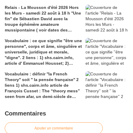
Médiathèque Haut-du-Lièvre, 325
Relais - La Mousson d'été 2026 Hors
avenue Pinchard
les Murs - samedi 22 août à 18 h ''Une
fin'' de Sébastien David avec la
troupe éphémère amateure
mussipontaine ( voir dates des
répétitions). Direction Lélio Plotton,
Vocabulaire : ce que signifie ''être une
dramaturgie Lola Molina à l’Espace
personne'', corps et âme, singulière et
Saint-Laurent, Pont-à-Mousson 2
universelle, juridique et morale,
liens : 1) lien meec.org; 2)
''digne''. 2 liens : 1) shs.cairn.info,
lemeac.com
article d' Emmanuel Housset; 2)
causecommune-la revue.fr, article de
Vocabulaire : définir ''la French
Julian Roche
Theory'' soit '' la pensée française'' 2
liens 1) shs.cairn.info article de
François Cusset : The “theory mess”
seen from afar, un demi-siècle de
batailles théorico-critiques(...); 2)
tracts.gallimard.fr ''La haine de
Commentaires
l'émancipation...'', François Cusset
Ajouter un commentaire