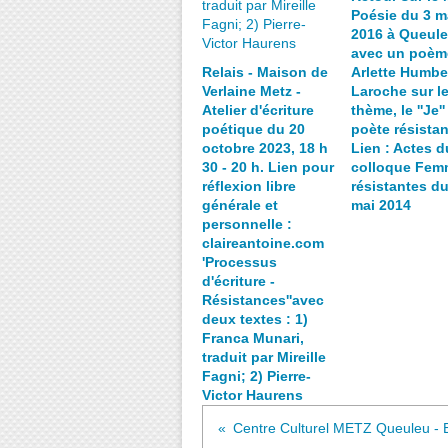
Poésie du 3 m
2016 à Queul
avec un poèm
Relais - Maison de
Arlette Humbe
Verlaine Metz -
Laroche sur l
Atelier d'écriture
thème, le ''Je'
poétique du 20
poète résistan
octobre 2023, 18 h
Lien : Actes d
30 - 20 h. Lien pour
colloque Fem
réflexion libre
résistantes du
générale et
mai 2014
personnelle :
claireantoine.com
'Processus
d'écriture -
Résistances''avec
deux textes : 1)
Franca Munari,
traduit par Mireille
Fagni; 2) Pierre-
Victor Haurens