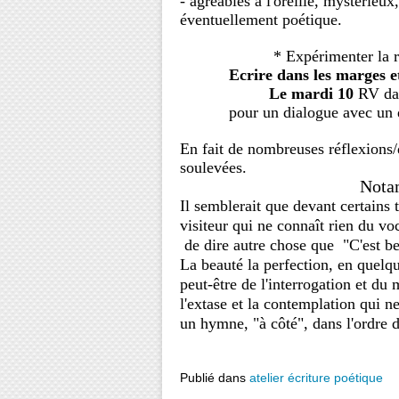
- agréables à l'oreille, mystérieux,
éventuellement poétique.
* Expérimenter la rela
Ecrire dans les marges et l
Le mardi 10
RV dan
pour
un dialogue avec un
En fait de nombreuses réflexions/
soulevées.
Notam
Il semblerait que devant certains 
visiteur qui ne connaît rien du vo
de dire autre chose que "C'est be
La beauté la perfection, en quelque
peut-être de l'interrogation et du 
l'extase et la contemplation qui 
un hymne, "à côté", dans l'ordre 
Publié dans
atelier écriture poétique