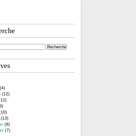
erche
ives
(4)
t
(12)
12)
9)
(10)
(13)
er
(8)
er
(7)