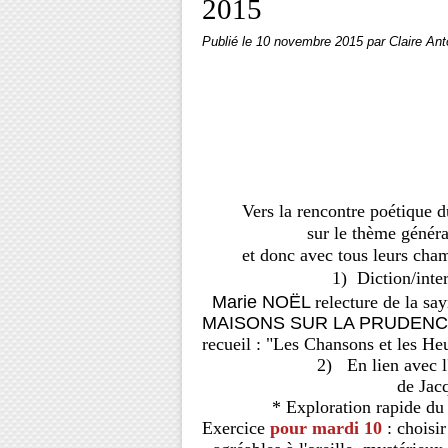
2015
Publié le
10 novembre 2015
par Claire Ant
Vers la rencontre poétique du
sur le thème général de l
et donc avec tous leurs champs
1) Diction/interprétatio
Marie NOËL
relecture de la sa
MAISONS SUR LA PRUDENCE
recueil :
"Les Chansons et les Heu
2) En lien avec l'exposi
de Jacques Gr
* Exploration rapide du voca
Exercice
pour mardi 10
: choisi