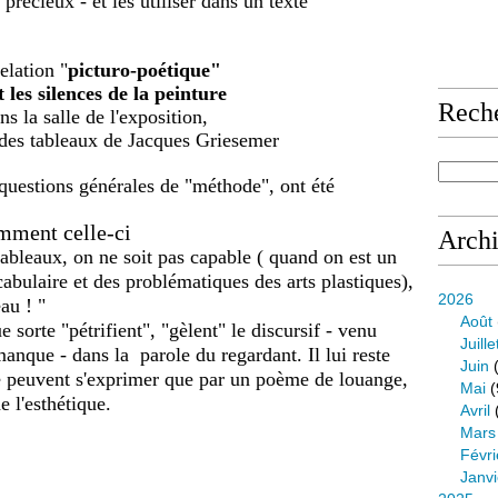
 précieux - et les utiliser dans un texte
tion "
picturo-poétique"
es silences de la peinture
Rech
s la salle de l'exposition,
des tableaux de Jacques Griesemer
questions générales de "méthode", ont été
ment celle-ci
Arch
tableaux, on ne soit pas capable ( quand on est un
cabulaire et des problématiques des arts plastiques),
2026
au ! "
Août
 sorte "pétrifient", "gèlent" le discursif - venu
Juille
manque - dans la parole du regardant. Il lui reste
Juin
(
ne peuvent s'exprimer que par un poème de louange,
Mai
(
de l'esthétique.
Avril
Mars
Févri
Janvi