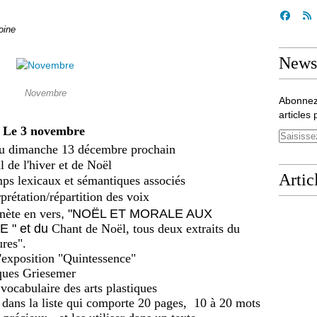
oine
Newsl
Novembre
Abonnez
articles 
Le 3 novembre
 dimanche 13 décembre prochain
'hiver et de Noël
Artic
 lexicaux et sémantiques associés
n/répartition des voix
ynète en vers
, "NOËL ET MORALE AUX
 " et du
Chant de Noël, tous deux extraits du
res".
tion "Quintessence"
iesemer
bulaire des arts plastiques
r dans la liste qui comporte 20 pages, 10 à 20 mots