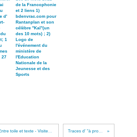
ai
de la Francophonie
eu
et 2 liens 1)
e d'
bdenvrac.com pour
rt-
Rantanplan et son
e
célèbre ''Kaï''(un
' du
des 10 mots) ; 2)
t; 1
Logo de
u
l'événement du
mes
ministère de
 27
l'Education
Nationale de la
Jeunesse et des
Sports
Centre Culturel METZ Queuleu - Entre toile et texte - Visiteurs, à vos plumes ! Invitation à tisser un dialogue avec une des toiles de Jacques Griesemer - l'exposition fermera ses portes mercredi 11 novembre, à 18 heures
Traces d' "à propos de l' exposition Jacques Griesemer "Quintessence""