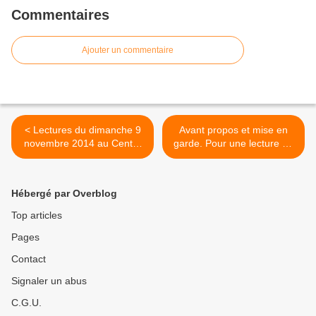
tracts.gallimard.fr ''La haine de
Commentaires
l'émancipation...'', François Cusset
Ajouter un commentaire
< Lectures du dimanche 9
Avant propos et mise en
novembre 2014 au Centre
garde. Pour une lecture du
Culturel de Queuleu
"Magicien Muzot" de E.M.
Mungenast. ( Parue dans
"les feuillets d'érato") Lien
Hébergé par Overblog
ascomemo.chez.com/polem
iques pour un article de
Top articles
Philippe Wilmouth
Pages
''Attention au lissage de
notre mémoire'' >
Contact
Signaler un abus
C.G.U.