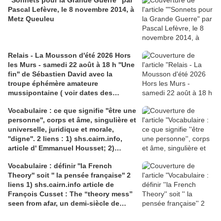
"Sonnets pour la Grande Guerre" par
Pascal Lefèvre, le 8 novembre 2014, à
Metz Queuleu
Relais - La Mousson d'été 2026 Hors
les Murs - samedi 22 août à 18 h ''Une
fin'' de Sébastien David avec la
troupe éphémère amateure
mussipontaine ( voir dates des
répétitions). Direction Lélio Plotton,
Vocabulaire : ce que signifie ''être une
dramaturgie Lola Molina à l’Espace
personne'', corps et âme, singulière et
Saint-Laurent, Pont-à-Mousson 2
universelle, juridique et morale,
liens : 1) lien meec.org; 2)
''digne''. 2 liens : 1) shs.cairn.info,
lemeac.com
article d' Emmanuel Housset; 2)
causecommune-la revue.fr, article de
Vocabulaire : définir ''la French
Julian Roche
Theory'' soit '' la pensée française'' 2
liens 1) shs.cairn.info article de
François Cusset : The “theory mess”
seen from afar, un demi-siècle de
batailles théorico-critiques(...); 2)