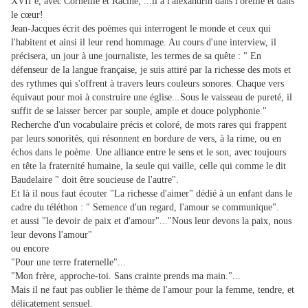
XVII e, avec Corneille et Racine, ...il a l'alexandrin dans l'oreille et dans
le cœur!
Jean-Jacques écrit des poèmes qui interrogent le monde et ceux qui
l'habitent et ainsi il leur rend hommage. Au cours d'une interview, il
précisera, un jour à une journaliste, les termes de sa quête : " En
défenseur de la langue française, je suis attiré par la richesse des mots et
des rythmes qui s'offrent à travers leurs couleurs sonores. Chaque vers
équivaut pour moi à construire une église...Sous le vaisseau de pureté, il
suffit de se laisser bercer par souple, ample et douce polyphonie."
Recherche d'un vocabulaire précis et coloré, de mots rares qui frappent
par leurs sonorités, qui résonnent en bordure de vers, à la rime, ou en
échos dans le poème. Une alliance entre le sens et le son, avec toujours
en tête la fraternité humaine, la seule qui vaille, celle qui comme le dit
Baudelaire " doit être soucieuse de l'autre".
Et là il nous faut écouter "La richesse d'aimer" dédié à un enfant dans le
cadre du téléthon : " Semence d'un regard, l'amour se communique".
et aussi "le devoir de paix et d'amour"..."Nous leur devons la paix, nous
leur devons l'amour"
ou encore
"Pour une terre fraternelle"...
"Mon frère, approche-toi. Sans crainte prends ma main."...
Mais il ne faut pas oublier le thème de l'amour pour la femme, tendre, et
délicatement sensuel.