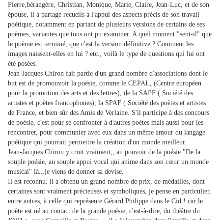
Pierre,bérangère, Christian, Monique, Marie, Claire, Jean-Luc, et de son
épouse, il a partagé recueils à l'appui des aspects précis de son travail
poétique, notamment en partant de plusieurs versions de certains de ses
poèmes, variantes que tous ont pu examiner. A quel moment "sent-il" que
le poème est terminé, que c'est la version définitive ? Comment les
images naissent-elles en lui ? etc., voilà le type de questions qui lui ont
été posées.
Jean-Jacques Chiron fait partie d'un grand nombre d'associations dont le
but est de promouvoir la poésie, comme le CEPAL, (Centre européen
pour la promotion des arts et des lettres), de la SAPF ( Société des
artistes et poètes francophones), la SPAF ( Société des poètes et artistes
de France, et bien sûr des Amis de Verlaine. S'il participe à des concours
de poésie, c'est pour se confronter à d'autres poètes mais aussi pour les
rencontrer, pour communier avec eux dans un même amour du langage
poétique qui pourrait permettre la création d'un monde meilleur.
Jean-Jacques Chiron y croit vraiment,, au pouvoir de la poésie "De la
souple poésie, au souple appui vocal qui anime dans son cœur un monde
musical" là...je viens de donner sa devise.
Il est reconnu. il a obtenu un grand nombre de prix, de médailles, dont
certaines sont vraiment précieuses et symboliques, je pense en particulier,
entre autres, à celle qui représente Gérard Philippe dans le Cid ! car le
poète est né au contact de la grande poésie, c'est-à-dire, du théâtre du