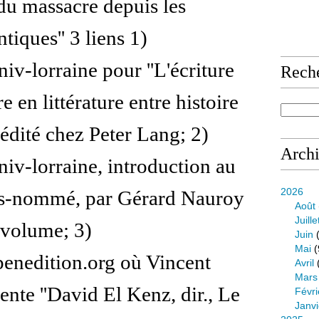
 du massacre depuis les
tiques'' 3 liens 1)
niv-lorraine pour ''L'écriture
Rech
 en littérature entre histoire
 édité chez Peter Lang; 2)
Arch
niv-lorraine, introduction au
2026
s-nommé, par Gérard Nauroy
Août
Juille
 volume; 3)
Juin
(
Mai
(
penedition.org où Vincent
Avril
Mars
ente ''David El Kenz, dir., Le
Févri
Janvi