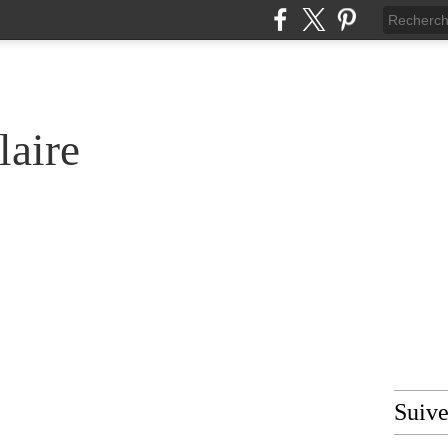
laire
Suiv