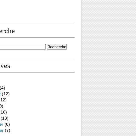
erche
ives
(4)
t
(12)
12)
9)
(10)
(13)
er
(8)
er
(7)