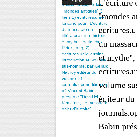
L'écriture
2 nov.
''mondes an
ecritures.u
du massacre
et mythe'',
ecritures.u
volume su
éditeur du
journals.o
Babin prés