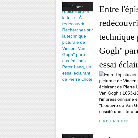
Entre l'épis
1 nov.
redécouvri
technique 
Gogh'' par
essai éclai
Van Gogh ( 1853-189
l'impressionnisme et
''L'oeuvre de Van G
suscité une littératur
LIRE LA SUITE