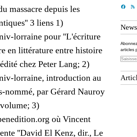
 du massacre depuis les
tiques'' 3 liens 1)
Newsl
niv-lorraine pour ''L'écriture
Abonnez
 en littérature entre histoire
articles 
 édité chez Peter Lang; 2)
niv-lorraine, introduction au
Artic
s-nommé, par Gérard Nauroy
 volume; 3)
penedition.org où Vincent
ente ''David El Kenz, dir., Le