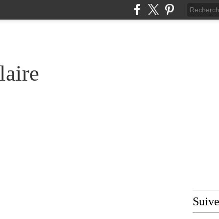
laire
Suiv