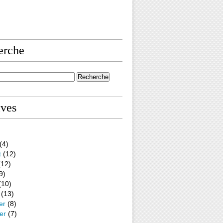
erche
ives
(4)
t
(12)
12)
9)
(10)
(13)
er
(8)
er
(7)