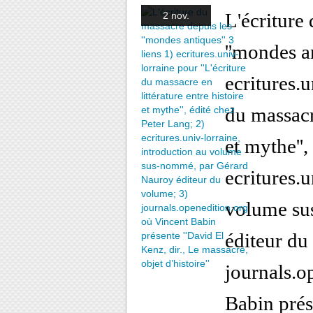
L'écriture
2 nov.
''mondes an
ecritures.u
du massacre
et mythe'',
ecritures.u
volume su
éditeur du
journals.o
Babin prés