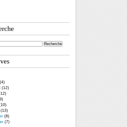
erche
ives
(4)
t
(12)
12)
9)
(10)
(13)
er
(8)
er
(7)