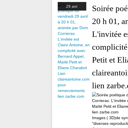
Soirée poé
29 avr.
20 h 01, a
L'invitée e
complicité
Petit et E
claireanto
lien zarbe
Images ( 3D)de synth
"diverses reproducti