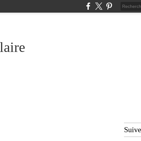
laire
Suiv