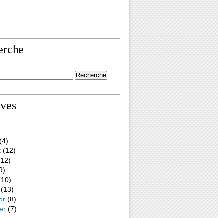
erche
ives
(4)
t
(12)
12)
9)
(10)
(13)
er
(8)
er
(7)