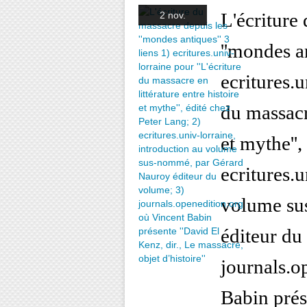
L'écriture
2 nov.
''mondes an
ecritures.u
du massacre
et mythe'',
ecritures.u
volume su
éditeur du
journals.o
Babin prés