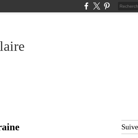
laire
raine
Suiv