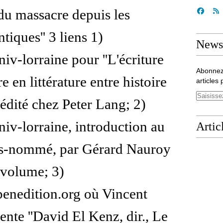
 du massacre depuis les
tiques'' 3 liens 1)
Newsl
niv-lorraine pour ''L'écriture
Abonnez
 en littérature entre histoire
articles 
 édité chez Peter Lang; 2)
niv-lorraine, introduction au
Artic
s-nommé, par Gérard Nauroy
 volume; 3)
penedition.org où Vincent
ente ''David El Kenz, dir., Le