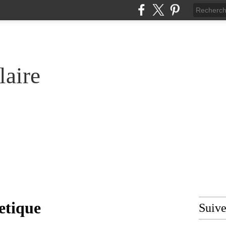
laire
oetique
Suiv