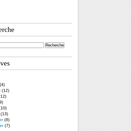
erche
ives
(4)
t
(12)
12)
9)
(10)
(13)
er
(8)
er
(7)