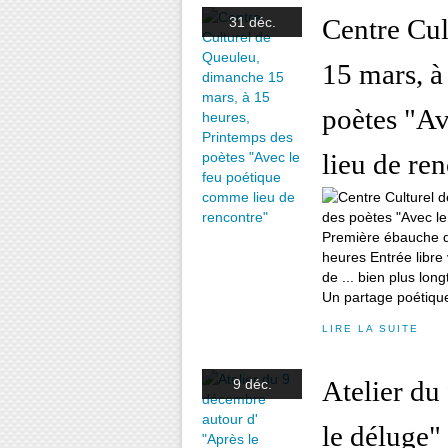
Centre Cul
31 déc.
15 mars, à
poètes "A
lieu de re
Première ébauche d'
heures Entrée libre
de ... bien plus lo
Un partage poétique
LIRE LA SUITE
Atelier du
9 déc.
le déluge"