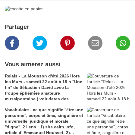
Partager
Vous aimerez aussi
Relais - La Mousson d'été 2026 Hors
les Murs - samedi 22 août à 18 h ''Une
fin'' de Sébastien David avec la
troupe éphémère amateure
mussipontaine ( voir dates des
répétitions). Direction Lélio Plotton,
Vocabulaire : ce que signifie ''être une
dramaturgie Lola Molina à l’Espace
personne'', corps et âme, singulière et
Saint-Laurent, Pont-à-Mousson 2
universelle, juridique et morale,
liens : 1) lien meec.org; 2)
''digne''. 2 liens : 1) shs.cairn.info,
lemeac.com
article d' Emmanuel Housset; 2)