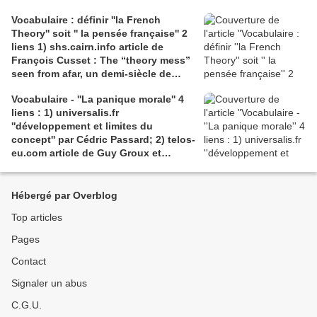
causecommune-la revue.fr, article de
Vocabulaire : définir ''la French
Julian Roche
Theory'' soit '' la pensée française'' 2
liens 1) shs.cairn.info article de
François Cusset : The “theory mess”
seen from afar, un demi-siècle de
batailles théorico-critiques(...); 2)
Vocabulaire - ''La panique morale'' 4
tracts.gallimard.fr ''La haine de
liens : 1) universalis.fr
l'émancipation...'', François Cusset
''développement et limites du
concept'' par Cédric Passard; 2) telos-
eu.com article de Guy Groux et
Richard Robert ''...concept à la
dérive'': 3) pedagogie.ac-amiens.fr,
pour le compte rendu d'Arnaud
Hébergé par Overblog
Desjardin sur l'essai de Ruwen Ogien
Top articles
''la panique morale'';4) shs.cairn.info,
Pierre De Visscher : ''Craintes, peurs,
Pages
insécurités''
Contact
Signaler un abus
C.G.U.