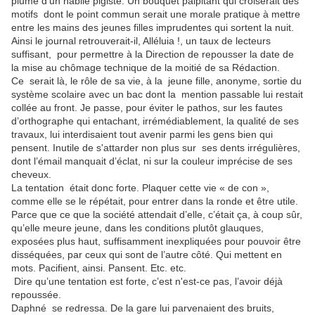
plume d’un habile pigiste. Un bouquet palpitant qui croiserait des
motifs
dont le point commun serait une morale pratique à mettre
entre les mains des jeunes filles imprudentes qui sortent la nuit.
Ainsi le journal retrouverait-il, Alléluia !, un taux de lecteurs
suffisant,
pour permettre à la Direction de repousser la date de
la mise au chômage technique de la moitié de sa Rédaction.
Ce serait là, le rôle de sa vie, à la
jeune fille, anonyme, sortie du
système scolaire avec un bac dont la
mention passable lui restait
collée au front. Je passe, pour éviter le pathos, sur les fautes
d’orthographe qui entachant, irrémédiablement, la qualité de ses
travaux, lui interdisaient tout avenir parmi les gens bien qui
pensent. Inutile de s'attarder non plus sur ses dents irrégulières,
dont l’émail manquait d’éclat, ni sur la couleur imprécise de ses
cheveux.
La tentation
était donc forte. Plaquer cette vie « de con »,
comme elle se le répétait, pour entrer dans la ronde et être utile.
Parce que ce que la société attendait d’elle, c’était ça, à coup sûr,
qu’elle meure jeune, dans les conditions plutôt glauques,
exposées plus haut, suffisamment inexpliquées pour pouvoir être
disséquées, par ceux qui sont de l’autre côté. Qui mettent en
mots. Pacifient, ainsi. Pansent. Etc. etc.
Dire qu’une tentation est forte, c’est n'est-ce pas, l’avoir déjà
repoussée.
Daphné
se redressa. De la gare lui parvenaient des bruits,