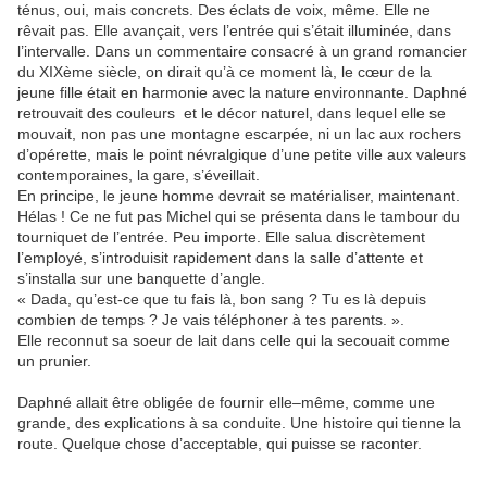
ténus, oui, mais concrets. Des éclats de voix, même. Elle ne
rêvait pas. Elle avançait, vers l’entrée qui s’était illuminée, dans
l’intervalle. Dans un commentaire consacré à un grand romancier
du XIXème siècle, on dirait qu’à ce moment là, le cœur de la
jeune fille était en harmonie avec la nature environnante. Daphné
retrouvait des couleurs
et le décor naturel, dans lequel elle se
mouvait, non pas une montagne escarpée, ni un lac aux rochers
d’opérette, mais le point névralgique d’une petite ville aux valeurs
contemporaines, la gare, s’éveillait.
En principe, le jeune homme devrait se matérialiser, maintenant.
Hélas ! Ce ne fut pas Michel qui se présenta dans le tambour du
tourniquet de l’entrée. Peu importe. Elle salua discrètement
l’employé, s’introduisit rapidement dans la salle d’attente et
s’installa sur une banquette d’angle.
« Dada, qu’est-ce que tu fais là, bon sang ? Tu es là depuis
combien de temps ? Je vais téléphoner à tes parents. ».
Elle reconnut sa soeur de lait dans celle qui la secouait comme
un prunier.
Daphné allait être obligée de fournir elle–même, comme une
grande, des explications à sa conduite. Une histoire qui tienne la
route. Quelque chose d’acceptable, qui puisse se raconter.