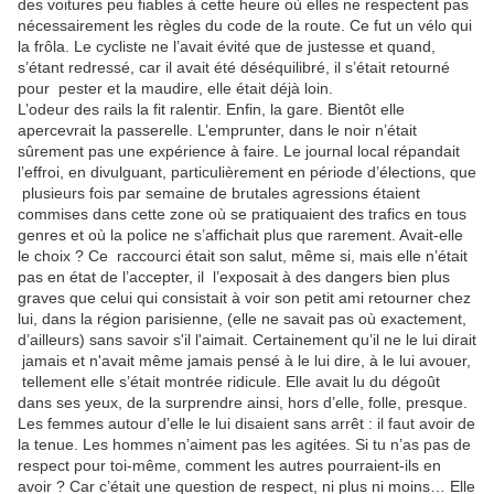
des voitures peu fiables à cette heure où elles ne respectent pas
nécessairement les règles du code de la route. Ce fut un vélo qui
la frôla. Le cycliste ne l’avait évité que de justesse et quand,
s’étant redressé, car il avait été déséquilibré, il s’était retourné
pour
pester et la maudire, elle était déjà loin.
L’odeur des rails la fit ralentir. Enfin, la gare. Bientôt elle
apercevrait la passerelle. L’emprunter, dans le noir n’était
sûrement pas une expérience à faire. Le journal local répandait
l’effroi, en divulguant, particulièrement en période d’élections, que
plusieurs fois par semaine de brutales agressions étaient
commises dans cette zone où se pratiquaient des trafics en tous
genres et où la police ne s’affichait plus que rarement. Avait-elle
le choix ? Ce
raccourci était son salut, même si, mais elle n’était
pas en état de l’accepter, il
l’exposait à des dangers bien plus
graves que celui qui consistait à voir son petit ami retourner chez
lui, dans la région parisienne, (elle ne savait pas où exactement,
d’ailleurs) sans savoir s'il l'aimait. Certainement qu’il ne le lui dirait
jamais et n'avait même jamais pensé à le lui dire, à le lui avouer,
tellement elle s’était montrée ridicule. Elle avait lu du dégoût
dans ses yeux, de la surprendre ainsi, hors d’elle, folle, presque.
Les femmes autour d’elle le lui disaient sans arrêt : il faut avoir de
la tenue. Les hommes n’aiment pas les agitées. Si tu n’as pas de
respect pour toi-même, comment les autres pourraient-ils en
avoir ? Car c’était une question de respect, ni plus ni moins… Elle