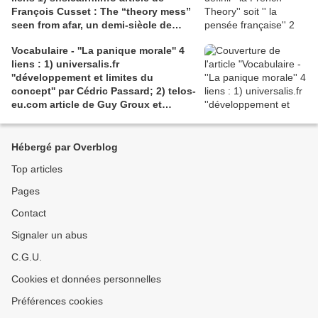
François Cusset : The “theory mess”
seen from afar, un demi-siècle de
batailles théorico-critiques(...); 2)
Vocabulaire - ''La panique morale'' 4
tracts.gallimard.fr ''La haine de
liens : 1) universalis.fr
l'émancipation...'', François Cusset
''développement et limites du
concept'' par Cédric Passard; 2) telos-
eu.com article de Guy Groux et
Richard Robert ''...concept à la
dérive'': 3) pedagogie.ac-amiens.fr,
pour le compte rendu d'Arnaud
Hébergé par Overblog
Desjardin sur l'essai de Ruwen Ogien
Top articles
''la panique morale'';4) shs.cairn.info,
Pierre De Visscher : ''Craintes, peurs,
Pages
insécurités''
Contact
Signaler un abus
C.G.U.
Cookies et données personnelles
Préférences cookies