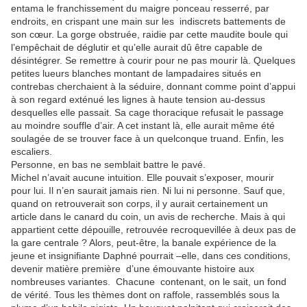
entama le franchissement du maigre ponceau resserré, par
endroits, en crispant une main sur les
indiscrets battements de
son cœur. La gorge obstruée, raidie par cette maudite boule qui
l’empêchait de déglutir et qu’elle aurait dû être capable de
désintégrer. Se remettre à courir pour ne pas mourir là. Quelques
petites lueurs blanches montant de lampadaires situés en
contrebas cherchaient à la séduire, donnant comme point d’appui
à son regard exténué les lignes à haute tension au-dessus
desquelles elle passait. Sa cage thoracique refusait le passage
au moindre souffle d’air. A cet instant là, elle aurait même été
soulagée de se trouver face à un quelconque truand. Enfin, les
escaliers.
Personne, en bas ne semblait battre le pavé.
Michel n’avait aucune intuition. Elle pouvait s’exposer, mourir
pour lui. Il n’en saurait jamais rien. Ni lui ni personne. Sauf que,
quand on retrouverait son corps, il y aurait certainement un
article dans le canard du coin, un avis de recherche. Mais à qui
appartient cette dépouille, retrouvée recroquevillée à deux pas de
la gare centrale ? Alors, peut-être, la banale expérience de la
jeune et insignifiante Daphné pourrait –elle, dans ces conditions,
devenir matière première
d’une émouvante histoire aux
nombreuses variantes.
Chacune
contenant, on le sait, un fond
de vérité. Tous les thèmes dont on raffole, rassemblés sous la