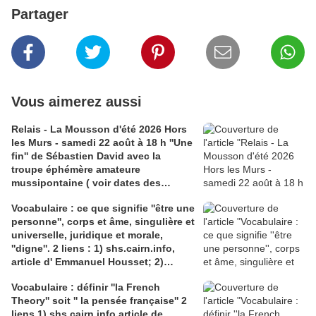
Partager
Vous aimerez aussi
Relais - La Mousson d'été 2026 Hors
les Murs - samedi 22 août à 18 h ''Une
fin'' de Sébastien David avec la
troupe éphémère amateure
mussipontaine ( voir dates des
répétitions). Direction Lélio Plotton,
Vocabulaire : ce que signifie ''être une
dramaturgie Lola Molina à l’Espace
personne'', corps et âme, singulière et
Saint-Laurent, Pont-à-Mousson 2
universelle, juridique et morale,
liens : 1) lien meec.org; 2)
''digne''. 2 liens : 1) shs.cairn.info,
lemeac.com
article d' Emmanuel Housset; 2)
causecommune-la revue.fr, article de
Vocabulaire : définir ''la French
Julian Roche
Theory'' soit '' la pensée française'' 2
liens 1) shs.cairn.info article de