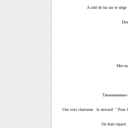
A côté de lui sur le siège
Des
Mot mal
Tataaaaaaaaaaa 
Une voix claironne : le steward " Pour le
On était reparti.