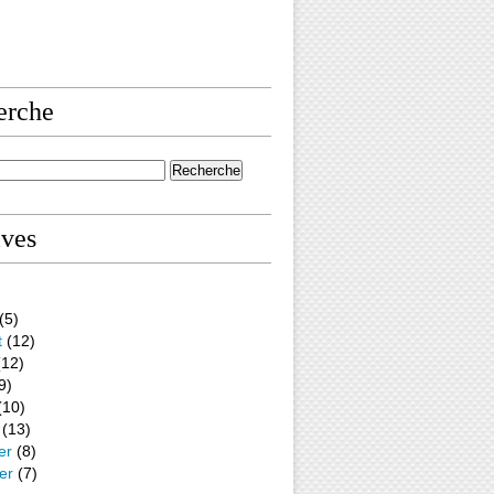
erche
ives
(5)
t
(12)
12)
9)
(10)
(13)
er
(8)
er
(7)