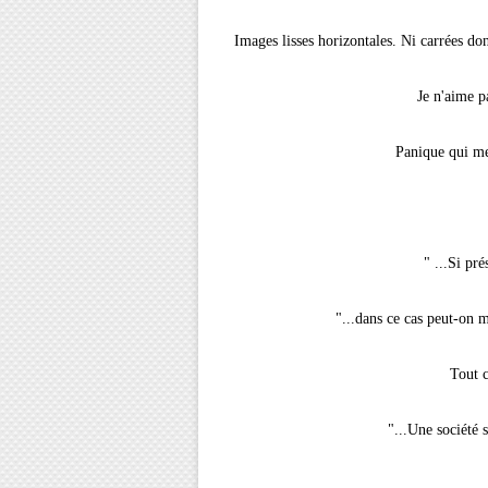
Images lisses horizontales. Ni carrées don
Je n'aime pa
Panique qui me 
" ...Si pr
"...dans ce cas peut-on
Tout c
"...Une société s