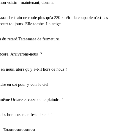
n voisin : maintenant, dormir.
aaa Le train ne roule plus qu'à 220 km/h : la coupable n'est pas
 court toujours. Elle tombe. La neige.
 du retard.Tataaaaaaa de fermeture.
core. Arriverons-nous ?
t en nous, alors qu'y a-t-il hors de nous ?
dre en soi pour y voir le ciel.
-même Octave et cesse de te plaindre."
 des hommes manifeste le ciel."
Tataaaaaaaaaaaaaaa