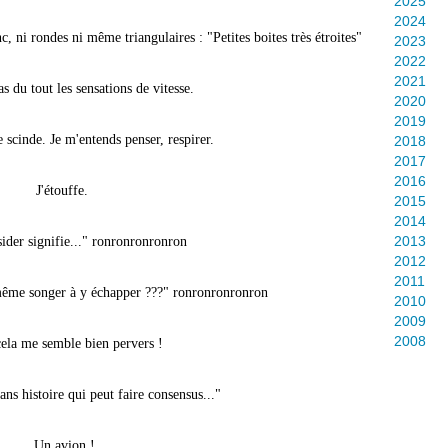
2025
2024
c, ni rondes ni même triangulaires : "Petites boites très étroites"
2023
2022
2021
s du tout les sensations de vitesse.
2020
2019
scinde. Je m'entends penser, respirer.
2018
2017
2016
J'étouffe.
2015
2014
2013
ésider signifie..." ronronronronron
2012
2011
 même songer à y échapper ???" ronronronronron
2010
2009
2008
ela me semble bien pervers !
ans histoire qui peut faire consensus..."
Un avion !