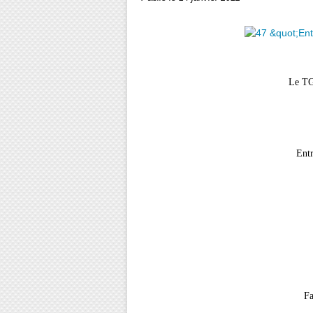
Le TG
Entr
Fa