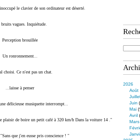
 inoccupé le clavier de son ordinateur est déserté.
 bruits vagues. Inquiétude.
Rech
Perception brouillée
Un ronronnement...
Arch
 choisi. Ce n'est pas un chat.
2026
...laisse à penser
Août
Juille
Juin
(
une délicieuse musiquette interrompt...
Mai
(
Avril
 plaisir de boire un petit café à 320 km/h Dans la voiture 14 ."
Mars
Févri
Janvi
 "Sans que j'en eusse pris conscience ! "