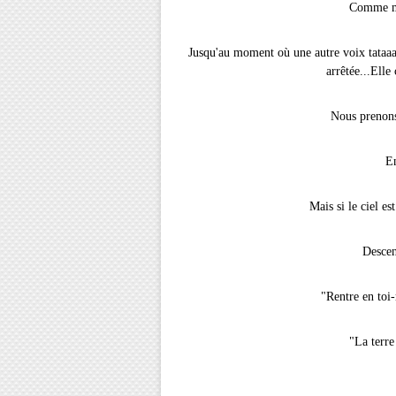
Comme mo
Jusqu'au moment où une autre voix tataaaa
arrêtée...Elle
Nous prenons
En
Mais si le ciel es
Descen
"Rentre en toi
"La terre