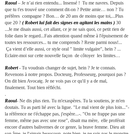
Raoul
– Je n’ai rien entendu... Insensé ! Tu me navres. Depuis
que tu t'es trouvé une comment dit-on ? Petite amie… non ? Tu
préfères compagne ? Bon… de 20 ans de moins que toi,...Plus
que 20 ?
( Robert lui fait des signes en agitant les mains )
30
...Je me disais aussi, cet allant, ce je ne sais quoi, ce petit rien de
folie dans le regard...Fais attention quand même à l'épuisement de
toutes tes ressources... tu me comprends ? Reste parmi nous!...
Ça vient d’elle aussi, ce style oral " limite vulgaire", hein ? ...
Eclaire-moi sur cette nouvelle façon de côtoyer les limites…
Robert
- Tu voudrais changer de sujet, hein ? Je te connais.
Revenons à notre propos. Docteur
e
, Professeur
e
, pourquoi pas ?
On dit bien Avocat
e
. Je ne vois pas ce qu'il y a de mal,
finalement. Tout bien réfléchi.
.
Raoul
- Ne dis plus rien. Tu m'exaspères. Tu la soutiens, je m'en
doutais. Tu as parti lié avec la ligue. "Le mal vient de plus loin..."-
la référence ne t'échappe pas, j'espère...-. "On ne frappe pas une
femme, même pas avec une rose", disait ma mère, elle proférait
encore d'autres balivernes de ce genre, la brave femme. Dieu ait
son âme, je l'aimais beaucoup, note bien, je ne suis pas le monstre