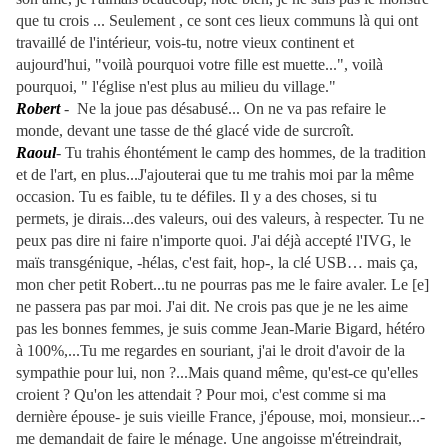
que tu crois ... Seulement , ce sont ces lieux communs là qui ont
travaillé de l'intérieur, vois-tu, notre vieux continent et
aujourd'hui, "voilà pourquoi votre fille est muette...", voilà
pourquoi, " l'église n'est plus au milieu du village."
Robert
- Ne la joue pas désabusé... On ne va pas refaire le
monde, devant une tasse de thé glacé vide de surcroît.
Raoul
- Tu trahis éhontément le camp des hommes, de la tradition
et de l'art, en plus...J'ajouterai que tu me trahis moi par la même
occasion. Tu es faible, tu te défiles. Il y a des choses, si tu
permets, je dirais...des valeurs, oui des valeurs, à respecter. Tu ne
peux pas dire ni faire n'importe quoi. J'ai déjà accepté l'IVG, le
maïs transgénique, -hélas, c'est fait, hop-, la clé USB… mais ça,
mon cher petit Robert...tu ne pourras pas me le faire avaler. Le [e]
ne passera pas par moi. J'ai dit. Ne crois pas que je ne les aime
pas les bonnes femmes, je suis comme Jean-Marie Bigard, hétéro
à 100%,...Tu me regardes en souriant, j'ai le droit d'avoir de la
sympathie pour lui, non ?...Mais quand même, qu'est-ce qu'elles
croient ? Qu'on les attendait ? Pour moi, c'est comme si ma
dernière épouse- je suis vieille France, j'épouse, moi, monsieur...-
me demandait de faire le ménage. Une angoisse m'étreindrait,