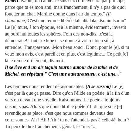
Robert
- Raoul, du calme. Je suis d'accord avec toi par principe,
parce que tu es mon ami, mais franchement, il n'y a pas de quoi
fouetter un chat. Martine donne dans l'air du temps.
"
(Il
chantonne)
C'est une femme libérée talitalitalala...tsouin tsouin"
Le [e] muet, à ton époque, et à la mienne, évidemment , investit
aujourd'hui toutes les sphères. Foin des non-dits...c'est la
démocratie! Tout s'exhibe et se donne à voir et bien sûr, à
entendre. Transparence...Mon beau souci. Donc, pour le [e], si tu
veux mon avis, c'est pareil et en plus, c'est légitime... Ce petit [e]
là te remue drôlement, dis-moi.
Il se lève et d'un air taquin tourne autour de la table et de
Michel, en répétant " C'est une auteureueueu, c'est une..."
Les femmes nous rendent déraisonnables.
(Il se rassoit)
Le [e]
c'est par là que ça passe. Dire qu'on l'élide en poésie, à la fin d'un
vers ou devant une voyelle. Raisonnons. Le poète a toujours
raison, s'pas. Alors que nous dit-il le poète ? Il dit que si le [e]
revendique sa place, c'est que nous sommes devenus des
con...sonnes. Ah ! Ah ! Ah ! tu ne t'attendais pas à celle-là, hein ?
Tu peux le dire franchement : génial, le "mec"...