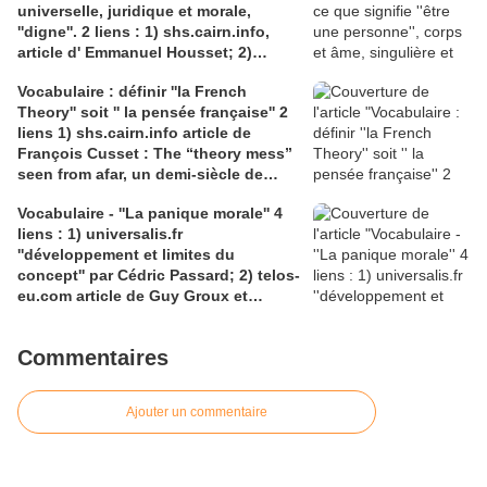
universelle, juridique et morale,
liens : 1) lien meec.org; 2)
''digne''. 2 liens : 1) shs.cairn.info,
lemeac.com
article d' Emmanuel Housset; 2)
causecommune-la revue.fr, article de
Vocabulaire : définir ''la French
Julian Roche
Theory'' soit '' la pensée française'' 2
liens 1) shs.cairn.info article de
François Cusset : The “theory mess”
seen from afar, un demi-siècle de
batailles théorico-critiques(...); 2)
Vocabulaire - ''La panique morale'' 4
tracts.gallimard.fr ''La haine de
liens : 1) universalis.fr
l'émancipation...'', François Cusset
''développement et limites du
concept'' par Cédric Passard; 2) telos-
eu.com article de Guy Groux et
Richard Robert ''...concept à la
dérive'': 3) pedagogie.ac-amiens.fr,
Commentaires
pour le compte rendu d'Arnaud
Desjardin sur l'essai de Ruwen Ogien
''la panique morale'';4) shs.cairn.info,
Ajouter un commentaire
Pierre De Visscher : ''Craintes, peurs,
insécurités''