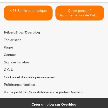
< 73 Semis automatique
Qu'en penser ?
Détournements - de Debord
et Wolman à Attali Extraits
de 2010 : quelques conseils
de Gil Wolman et Guy
Hébergé par Overblog
Debord pris ''mode d'emploi
du détournement''( 1956) 2
Top articles
liens : 1) pour le texte
Pages
intégral, sami.is.free.fr; 2)
attali.com pour, entre la
Contact
société du spectacle à celle
du simulacre et dela
Signaler un abus
simulation par l'I. A. article
C.G.U.
Jacques Attali ( 2025) >
Cookies et données personnelles
Préférences cookies
Voir le profil de Claire Antoine sur le portail Overblog
Créer un blog sur Overblog