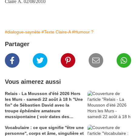
Claire A. 02/08/2010
#dialogue-saynète
#Texte Claire-A
#Humour ?
Partager
Vous aimerez aussi
Relais - La Mousson d'été 2026 Hors
les Murs - samedi 22 août à 18 h ''Une
fin'' de Sébastien David avec la
troupe éphémère amateure
mussipontaine ( voir dates des
répétitions). Direction Lélio Plotton,
Vocabulaire : ce que signifie ''être une
dramaturgie Lola Molina à l’Espace
personne'', corps et âme, singulière et
Saint-Laurent, Pont-à-Mousson 2