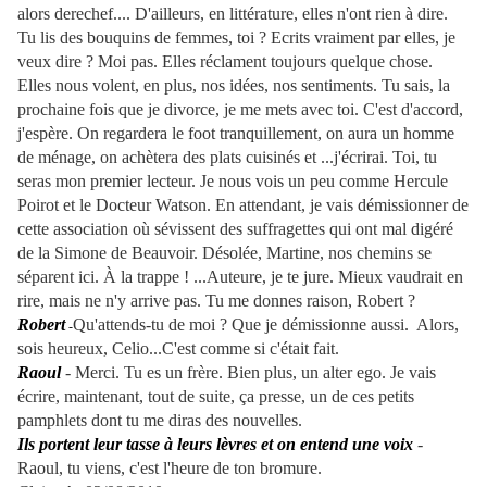
alors derechef.... D'ailleurs, en littérature, elles n'ont rien à dire.
Tu lis des bouquins de femmes, toi ? Ecrits vraiment par elles, je
veux dire ? Moi pas. Elles réclament toujours quelque chose.
Elles nous volent, en plus, nos idées, nos sentiments. Tu sais, la
prochaine fois que je divorce, je me mets avec toi. C'est d'accord,
j'espère. On regardera le foot tranquillement, on aura un homme
de ménage, on achètera des plats cuisinés et ...j'écrirai. Toi, tu
seras mon premier lecteur. Je nous vois un peu comme Hercule
Poirot et le Docteur Watson. En attendant, je vais démissionner de
cette association où sévissent des suffragettes qui ont mal digéré
de la Simone de Beauvoir. Désolée, Martine, nos chemins se
séparent ici. À la trappe ! ...Auteure, je te jure. Mieux vaudrait en
rire, mais ne n'y arrive pas. Tu me donnes raison, Robert ?
Robert
Qu'attends-tu de moi ? Que je démissionne aussi. Alors,
-
sois heureux, Celio...C'est comme si c'était fait.
Raoul
- Merci. Tu es un frère. Bien plus, un alter ego. Je vais
écrire, maintenant, tout de suite, ça presse, un de ces petits
pamphlets dont tu me diras des nouvelles.
Ils portent leur tasse à leurs lèvres et on entend une voix
-
Raoul, tu viens, c'est l'heure de ton bromure.