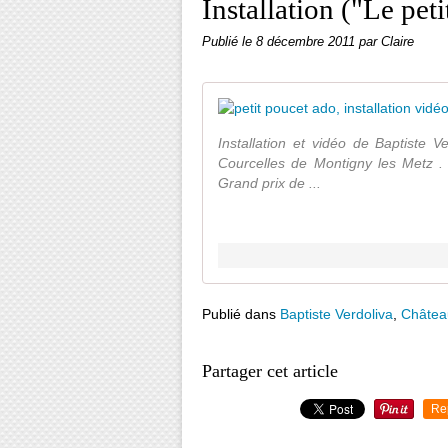
Installation ("Le pet
Publié le
8 décembre 2011
par Claire
Installation et vidéo de Baptiste 
Courcelles de Montigny les Metz . 
Grand prix de ...
Publié dans
Baptiste Verdoliva
,
Châtea
Partager cet article
Re