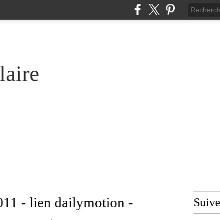
laire
011 - lien dailymotion -
Suiv