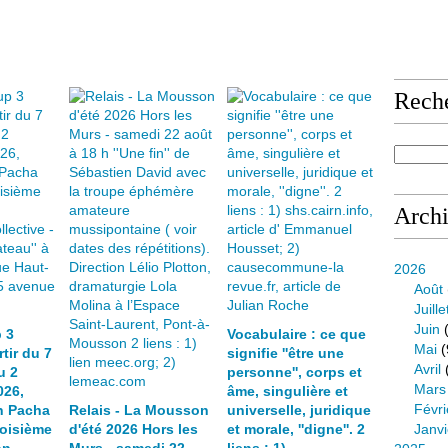
Rech
Arch
2026
Août
Juille
Juin
(
 3
Vocabulaire : ce que
Mai
(
tir du 7
signifie ''être une
Avril
u 2
personne'', corps et
Mars
026,
âme, singulière et
Févri
n Pacha
Relais - La Mousson
universelle, juridique
roisième
d'été 2026 Hors les
et morale, ''digne''. 2
Janvi