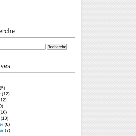
erche
ives
(5)
t
(12)
12)
9)
(10)
(13)
er
(8)
er
(7)