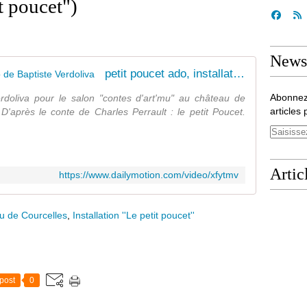
it poucet")
Newsl
petit poucet ado, installation vidéo de Baptiste Verdoliva
Abonnez
Verdoliva pour le salon "contes d'art'mu" au château de
articles 
D'après le conte de Charles Perrault : le petit Poucet.
Artic
https://www.dailymotion.com/video/xfytmv
u de Courcelles
,
Installation ''Le petit poucet''
post
0