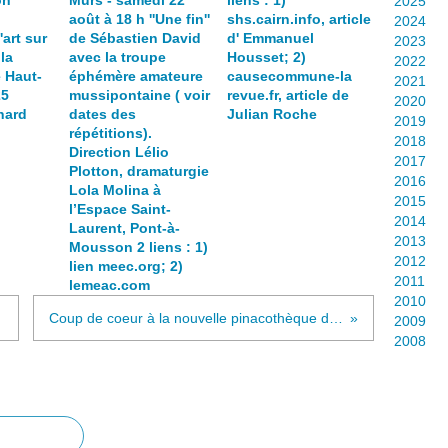
on
Murs - samedi 22
liens : 1)
2025
août à 18 h ''Une fin''
shs.cairn.info, article
2024
'art sur
de Sébastien David
d' Emmanuel
2023
 la
avec la troupe
Housset; 2)
2022
 Haut-
éphémère amateure
causecommune-la
2021
25
mussipontaine ( voir
revue.fr, article de
2020
hard
dates des
Julian Roche
2019
répétitions).
2018
Direction Lélio
2017
Plotton, dramaturgie
2016
Lola Molina à
2015
l’Espace Saint-
2014
Laurent, Pont-à-
2013
Mousson 2 liens : 1)
2012
lien meec.org; 2)
2011
lemeac.com
2010
Coup de coeur à la nouvelle pinacothèque de Münich : Johann Christian REINHART (1761-1847)
2009
2008