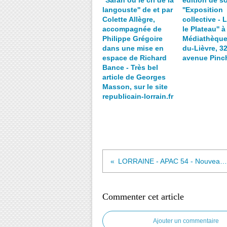
''Sarah ou le cri de la
édition de s
langouste'' de et par
''Exposition
Colette Allègre,
collective - L
accompagnée de
le Plateau'' à
Philippe Grégoire
Médiathèque
dans une mise en
du-Lièvre, 3
espace de Richard
avenue Pinc
Bance - Très bel
article de Georges
Masson, sur le site
republicain-lorrain.fr
LORRAINE - APAC 54 - Nouveauté 2011/2012 - Cafés littéraires à Nancy
Commenter cet article
Ajouter un commentaire