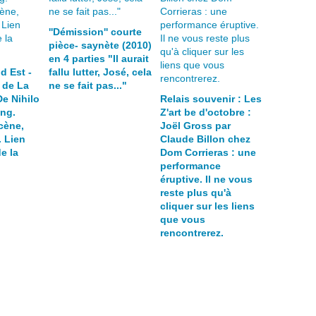
''Démission'' courte
pièce- saynète (2010)
en 4 parties "Il aurait
d Est -
fallu lutter, José, cela
 de La
ne se fait pas..."
e Nihilo
Relais souvenir : Les
ing.
Z'art be d'octobre :
cène,
Joël Gross par
. Lien
Claude Billon chez
de la
Dom Corrieras : une
performance
éruptive. Il ne vous
reste plus qu'à
cliquer sur les liens
que vous
rencontrerez.