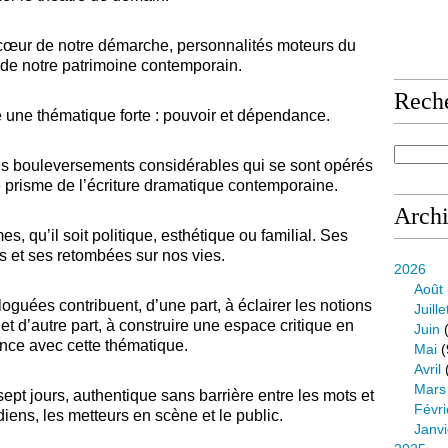
 cœur de notre démarche,
personnalités moteurs du
de notre patrimoine
contemporain.
Rech
e une thématique forte : pouvoir et
dépendance.
s bouleversements considérables qui se sont opérés
e prisme de l’écriture dramatique contemporaine.
Arch
es, qu’il soit politique, esthétique
ou familial. Ses
 et ses retombées sur nos vies.
2026
Août
aloguées contribuent, d’une
part, à éclairer les notions
Juille
 et
d’autre part, à construire une espace critique en
Juin
(
ance
avec cette thématique.
Mai
(
Avril
Mars
ept jours, authentique sans
barrière entre les mots et
Févri
diens, les metteurs
en scène et le public.
Janvi