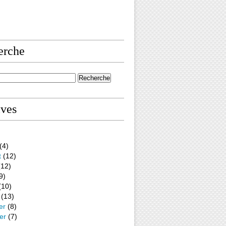
erche
ives
(4)
t
(12)
12)
9)
(10)
(13)
er
(8)
er
(7)