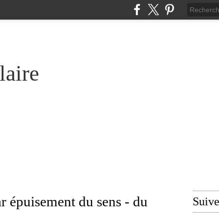
laire
ar épuisement du sens - du
Suiv