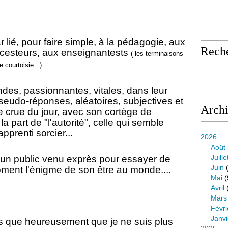
r lié, pour faire simple, à la pédagogie, aux
Rech
ricesteurs, aux enseignantests
( les terminaisons
e courtoisie...)
ndes, passionnantes, vitales, dans leur
seudo-réponses, aléatoires, subjectives et
Arch
e crue du jour, avec son cortège de
a part de "l'autorité", celle qui semble
apprenti sorcier...
2026
Août
Juille
à un public venu exprès pour essayer de
Juin
(
oment l'énigme de son être au monde....
Mai
(
Avril
Mars
Févri
Janvi
s que heureusement que je ne suis plus