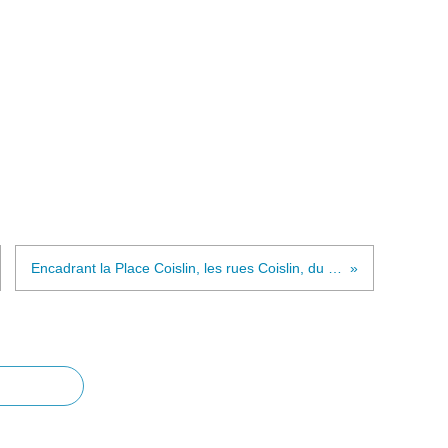
Encadrant la Place Coislin, les rues Coislin, du Cambout, Saint Henry et Saint Charles. Une photo très floue de ''ma maison'' des années 1960