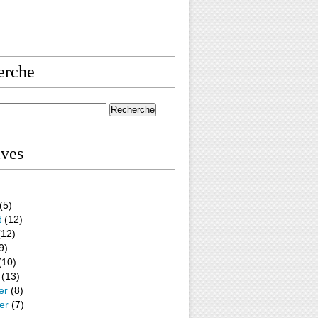
erche
ives
(5)
t
(12)
12)
9)
(10)
(13)
er
(8)
er
(7)