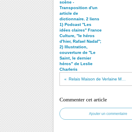
scène -
Transposition d'un
article de
dictionnaire. 2 liens
1) Podcast ''Les
idées claires'' France
Culture, ''le héros
d'hier, Rafael Nadal'';
2) Illustration,
couverture de ''Le
Saint, le dernier
héros" de Leslie
Charleris
Relais Maison de Verlaine METZ, vendredi 28 février 19h/20h15, "A la lumière de l'oeuvre..."
Commenter cet article
Ajouter un commentaire