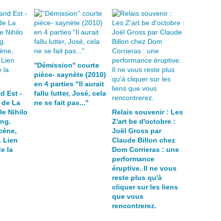
''Démission'' courte
pièce- saynète (2010)
en 4 parties "Il aurait
d Est -
fallu lutter, José, cela
 de La
ne se fait pas..."
e Nihilo
Relais souvenir : Les
ing.
Z'art be d'octobre :
cène,
Joël Gross par
. Lien
Claude Billon chez
de la
Dom Corrieras : une
performance
éruptive. Il ne vous
reste plus qu'à
cliquer sur les liens
que vous
rencontrerez.