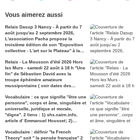
Vous aimerez aussi
Relais Dasup 3 Nancy - À partir du 7
août jusqu'au 2 septembre 2026,
L'association Pacha propose la
troisième édition de son ''Exposition
collective - L'art sur le Plateau'' à la
Médiathèque Haut-du-Lièvre, 325
Relais - La Mousson d'été 2026 Hors
avenue Pinchard
les Murs - samedi 22 août à 18 h ''Une
fin'' de Sébastien David avec la
troupe éphémère amateure
mussipontaine ( voir dates des
répétitions). Direction Lélio Plotton,
Vocabulaire : ce que signifie ''être une
dramaturgie Lola Molina à l’Espace
personne'', corps et âme, singulière et
Saint-Laurent, Pont-à-Mousson 2
universelle, juridique et morale,
liens : 1) lien meec.org; 2)
''digne''. 2 liens : 1) shs.cairn.info,
lemeac.com
article d' Emmanuel Housset; 2)
causecommune-la revue.fr, article de
Vocabulaire : définir ''la French
Julian Roche
Theory'' soit '' la pensée française'' 2