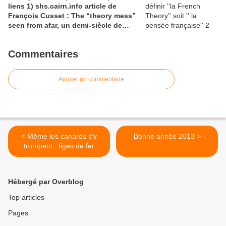
liens 1) shs.cairn.info article de
François Cusset : The “theory mess”
seen from afar, un demi-siècle de
batailles théorico-critiques(...); 2)
tracts.gallimard.fr ''La haine de
Commentaires
l'émancipation...'', François Cusset
Ajouter un commentaire
< Même les canards s'y
Bonne année 2013 >
trompent : tiges de fer
imitation bambou
Hébergé par Overblog
Top articles
Pages