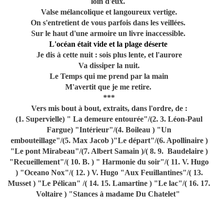
loin d'eux.
Valse mélancolique et langoureux vertige.
On s'entretient de vous parfois dans les veillées.
Sur le haut d'une armoire un livre inaccessible.
L'océan était vide et la plage déserte
Je dis à cette nuit : sois plus lente, et l'aurore
Va dissiper la nuit.
Le Temps qui me prend par la main
M'avertit que je me retire.
***
Vers mis bout à bout,
extraits, dans l'ordre,
de :
(1. Supervielle) " La demeure entourée"/
(2. 3. Léon-Paul
Fargue) "Intérieur"/
(4. Boileau ) "Un
embouteillage"/
(5. Max Jacob )"Le départ"/
(6. Apollinaire )
"Le pont Mirabeau"/
(7. Albert Samain )/
( 8. 9. Baudelaire )
"Recueillement"/
( 10. B. ) " Harmonie du soir"/
( 11. V. Hugo
) "Oceano Nox"/
( 12. ) V. Hugo "Aux Feuillantines"/
( 13.
Musset ) "Le Pélican" /
( 14. 15. Lamartine ) "Le lac"/
( 16. 17.
Voltaire ) "Stances à madame Du Chatelet"