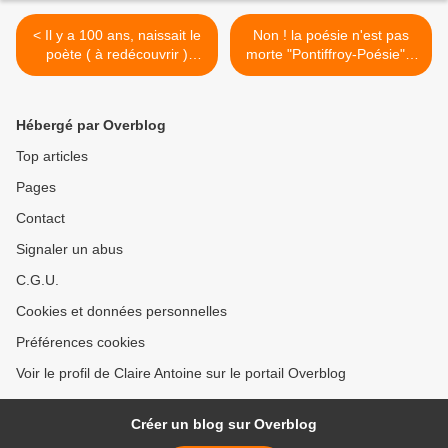
< Il y a 100 ans, naissait le
Non ! la poésie n'est pas
poète ( à redécouvrir )
morte "Pontiffroy-Poésie" a
Saint-Denis GARNEAU, le
invité Charles Pennequin,
13 juin 1912.
poète performeur le 23 juin
2012 lien
Hébergé par Overblog
alainhelissen.overblog.com
>
Top articles
Pages
Contact
Signaler un abus
C.G.U.
Cookies et données personnelles
Préférences cookies
Voir le profil de Claire Antoine sur le portail Overblog
Créer un blog sur Overblog