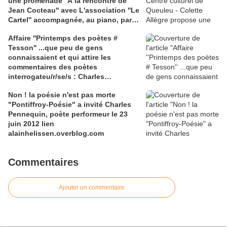
une promenade ''À la rencontre de
Jean Cocteau'' avec L'association ''Le
Cartel'' accompagnée, au piano, par
Jean-Pierre Aniorte, le samedi 06
Affaire ''Printemps des poètes #
février à 20h 30, avec Claire Antoine,
Tesson'' ...que peu de gens
Marie-Claude Attarca, Fabrice
connaissaient et qui attire les
Brécourt, Joëlle Prosi et Elisabeth
commentaires des poètes
Schmitt.
interrogateu/r/se/s : Charles
Pennequin | Camille Escudero | Marc
Non ! la poésie n'est pas morte
Perrin | Carmen Diez Salvatierra |
"Pontiffroy-Poésie" a invité Charles
Laurent Cauwet | Amandine André,
Pennequin, poète performeur le 23
interrogateuifs . 2 Liens 1) lundi.am
juin 2012 lien
''Feu sur le Printemps des poètes (
alainhelissen.overblog.com
oublier Tesson )'' ; 2) Un mois plus tôt
: claireantoine.com
Commentaires
Ajouter un commentaire