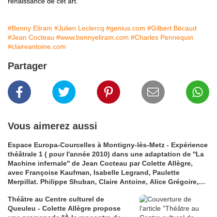
renaissance de cet art."
#Benny Eliram
#Julien Leclercq
#genius.com
#Gilbert Bécaud
#Jean Cocteau
#www.bennyeliram.com
#Charles Pennequin
#claireantoine.com
Partager
Vous aimerez aussi
Espace Europa-Courcelles à Montigny-lès-Metz - Expérience
théâtrale 1 ( pour l'année 2010) dans une adaptation de ''La
Machine infernale'' de Jean Cocteau par Colette Allègre,
avec Françoise Kaufman, Isabelle Legrand, Paulette
Merpillat. Philippe Shuban, Claire Antoine, Alice Grégoire,
Clara Waeckerle, Philippe Shuban et Jean-Oscar Ouedraogo.
Théâtre au Centre culturel de
Queuleu - Colette Allègre propose