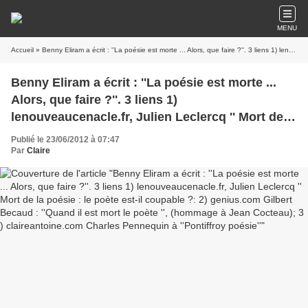
MENU
Accueil
» Benny Eliram a écrit : ''La poésie est morte ... Alors, que faire ?''. 3 liens 1) lenouveaucenacle.fr, Julien Leclercq '' Mort de la poésie : le poète est-il coupable ?: 2) genius.com Gilbert Becaud : ''Quand il est mort le poète '', (hommage à Jean Cocteau); 3 ) claireantoine.com Charles Pennequin à ''Pontiffroy poésie''
Benny Eliram a écrit : ''La poésie est morte ...
Alors, que faire ?''. 3 liens 1)
lenouveaucenacle.fr, Julien Leclercq '' Mort de la
poésie : le poète est-il coupable ?: 2)
Publié le 23/06/2012 à 07:47
genius.com Gilbert Becaud : ''Quand il est mort
Par
Claire
le poète '', (hommage à Jean Cocteau); 3 )
claireantoine.com Charles Pennequin à
''Pontiffroy poésie''