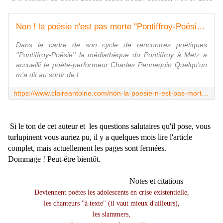
Non ! la poésie n'est pas morte "Pontiffroy-Poésie" a invité Charles Pennequin, poète performeur le 23 juin 2012 lien alainhelissen.overblog.com - Le blog de claire
Dans le cadre de son cycle de rencontres poétiques
''Pontiffroy-Poésie'' la médiathèque du Pontiffroy à Metz a
accueilli le poète-performeur Charles Pennequin Quelqu'un
m'a dit au sortir de l...
https://www.claireantoine.com/non-la-poesie-n-est-pas-morte-pontiffroy-poesie-a-invite-charles-pennequin-poete-performeur-le-23-juin-2012-lien-alainhelissen.overblog.com
Si le ton de cet auteur et les questions salutaires qu'il pose, vous
turlupinent vous auriez pu, il y a quelques mois lire l'article
complet, mais actuellement les pages sont fermées.
Dommage ! Peut-être bientôt.
Notes et citations
Deviennent poètes les adolescents en crise existentielle,
les chanteurs "à texte" (il vaut mieux d'ailleurs),
les slammers,