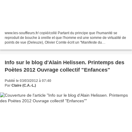
www.les-souffleurs.fr/ copié/collé Partant du principe que l'humanité se
reproduit de bouche à oreille et que l'homme est une somme de virtualité de
points de vue (Deleuze), Olivier Comte écrit un "Manifeste du
Chuchotement" puis crée en janvier 2001,...
Info sur le blog d'Alain Helissen. Printemps des
Poètes 2012 Ouvrage collectif "Enfances"
Publié le 03/03/2012 à 07:40
Par
Claire (C.A.-L.)