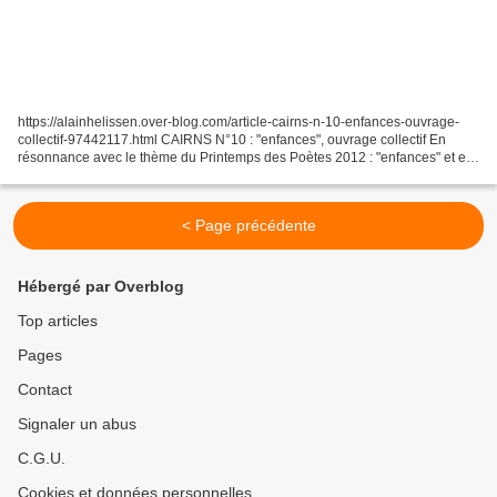
https://alainhelissen.over-blog.com/article-cairns-n-10-enfances-ouvrage-
collectif-97442117.html CAIRNS N°10 : "enfances", ouvrage collectif En
résonnance avec le thème du Printemps des Poètes 2012 : "enfances" et en
avant-première, Cairns a invité de...
< Page précédente
Hébergé par Overblog
Top articles
Pages
Contact
Signaler un abus
C.G.U.
Cookies et données personnelles