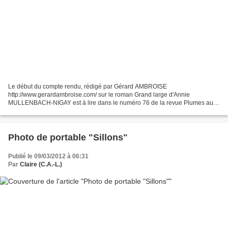
Le début du compte rendu, rédigé par Gérard AMBROISE
http://www.gerardambroise.com/ sur le roman Grand large d'Annie
MULLENBACH-NIGAY est à lire dans le numéro 76 de la revue Plumes au
Vent réf sur le site semellesdevent.net Deuxième partie Réécriture,...
Photo de portable "Sillons"
Publié le 09/03/2012 à 06:31
Par
Claire (C.A.-L.)