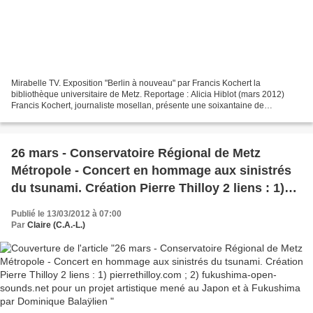
Mirabelle TV. Exposition "Berlin à nouveau" par Francis Kochert la
bibliothèque universitaire de Metz. Reportage : Alicia Hiblot (mars 2012)
Francis Kochert, journaliste mosellan, présente une soixantaine de
photographies qu'il a prises à Berlin en 2010....
26 mars - Conservatoire Régional de Metz
Métropole - Concert en hommage aux sinistrés
du tsunami. Création Pierre Thilloy 2 liens : 1)
pierrethilloy.com ; 2) fukushima-open-
Publié le 13/03/2012 à 07:00
sounds.net pour un projet artistique mené au
Par
Claire (C.A.-L.)
Japon et à Fukushima par Dominique Balaÿlien