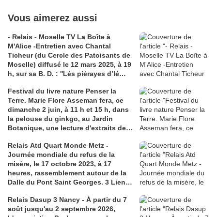
Vous aimerez aussi
- Relais - Moselle TV La Boîte à
M'Alice -Entretien avec Chantal
Ticheur (du Cercle des Patoisants de
Moselle) diffusé le 12 mars 2025, à 19
h, sur sa B. D. : ''Lés pièrayes d’lé
Castafiore''. Traduction en lorrain
Festival du livre nature Penser la
roman de ''Les Bijoux de la
Terre. Marie Flore Asseman fera, ce
Castafiore''. Liens 1) Le reportage en
dimanche 2 juin, à 11 h et 15 h, dans
avant-première sur youtube.com; 2)
la pelouse du ginkgo, au Jardin
blelorraine.fr, interview de l'auteure
Botanique, une lecture d'extraits de
''Mes forêts'' d’Hélène Dorion (15 mn).
Relais Atd Quart Monde Metz -
2 Liens 1) metz.fr programme; 2)
Journée mondiale du refus de la
helenedorion.com
misère, le 17 octobre 2023, à 17
heures, rassemblement autour de la
Dalle du Pont Saint Georges. 3 Liens :
1) metz.fr (pour l'image de la dalle -
Relais Dasup 3 Nancy - À partir du 7
lieu) ; 2) refuserlamisere.org (sur les
août jusqu'au 2 septembre 2026,
dalles commémoratives partout dans