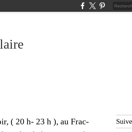
laire
r, ( 20 h- 23 h ), au Frac-
Suiv