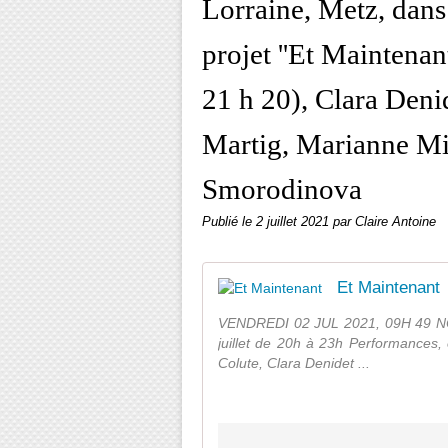
Lorraine, Metz, dans 
projet ''Et Maintenan
21 h 20), Clara Denid
Martig, Marianne Mi
Smorodinova
Publié le
2 juillet 2021
par Claire Antoine
Et Maintenant
VENDREDI 02 JUL 2021, 09H 49 N
juillet de 20h à 23h Performances,
Colute, Clara Denidet ...