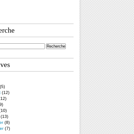
erche
ives
(5)
t
(12)
12)
9)
(10)
(13)
er
(8)
er
(7)