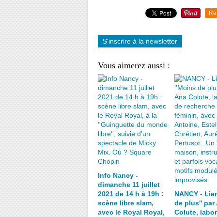
Re
S'inscrire à la newsletter
Vous aimerez aussi :
Info Nancy -
dimanche 11 juillet
2021 de 14 h à 19h :
NANCY - Lien
scène libre slam,
de plus'' par
avec le Royal Royal,
Colute, labor