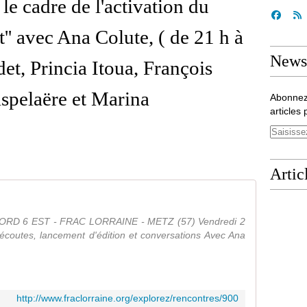
le cadre de l'activation du
t'' avec Ana Colute, ( de 21 h à
Newsl
et, Princia Itoua, François
spelaëre et Marina
Abonnez
articles 
Artic
ORD 6 EST - FRAC LORRAINE - METZ (57) Vendredi 2
 écoutes, lancement d'édition et conversations Avec Ana
http://www.fraclorraine.org/explorez/rencontres/900