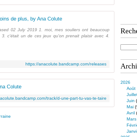
oins de plus, by Ana Colute
Rech
eased 02 July 2019 1. moi, mes souliers ont beaucoup
. c'était un de ces jeux qu'on prenait plaisir avec 4.
https://anacolute.bandcamp.com/releases
Arch
2026
Ana Colute
Août
Juille
nacolute.bandcamp.com/track/d-une-part-tu-vas-te-taire
Juin
(
Mai
(
Avril
rraine
Mars
Févri
Janvi