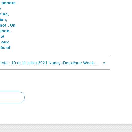
e sonore
c
oine,
ien,
sot . Un
aison,
 et
l aux
és et
Info : 10 et 11 juillet 2021 Nancy -Deuxième Week-End d'art contemporain - 40 artistes - 13 lieux (+ liens programme, les 8 artistes exposé·e·s au Musée des Beaux Arts et 2 photos d'installation prises par la photographe Alice Meyer)