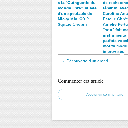
à la ''Guinguette du
de recherch
monde libre'', suivie
féminin, ave
d'un spectacle de
Caroline Ant
Micky Mix. Où ?
Estelle Chrét
Square Chopin
Aurélie Pertu
"son" fait m
instrumental
parfois voca
motifs modul
improvisés.
Découverte d'un grand poète au magnifique chant rugueux, Damien Saez... ''Notre-Dame mélancolie'' Lien youtube.com
Commenter cet article
Ajouter un commentaire