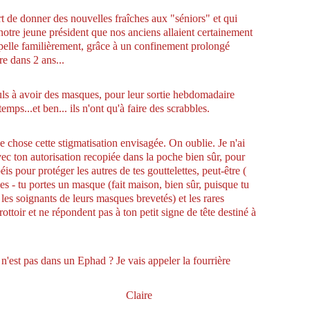
fort de donner des nouvelles fraîches aux "séniors" et qui
otre jeune président que nos anciens allaient certainement
pelle familièrement, grâce à un confinement prolongé
re dans 2 ans...
euls à avoir des masques, pour leur sortie hebdomadaire
temps...et ben... ils n'ont qu'à faire des scrabbles.
 chose cette stigmatisation envisagée. On oublie. Je n'ai
vec ton autorisation recopiée dans la poche bien sûr, pour
béis pour protéger les autres de tes gouttelettes, peut-être (
 - tu portes un masque (fait maison, bien sûr, puisque tu
les soignants de leurs masques brevetés) et les rares
ttoir et ne répondent pas à ton petit signe de tête destiné à
 n'est pas dans un Ephad ? Je vais appeler la fourrière
ire