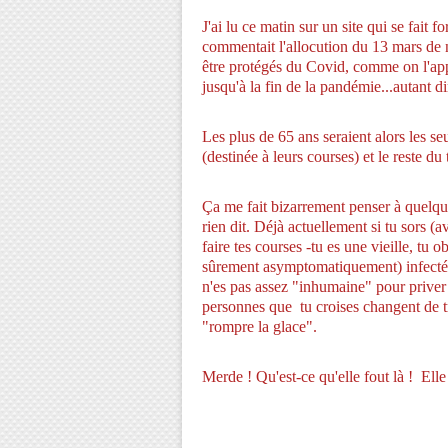
J'ai lu ce matin sur un site qui se fait 
commentait l'allocution du 13 mars de n
être protégés du Covid, comme on l'ap
jusqu'à la fin de la pandémie...autant di
Les plus de 65 ans seraient alors les s
(destinée à leurs courses) et le reste du 
Ça me fait bizarrement penser à quelque
rien dit.
Déjà actuellement si tu sors (a
faire tes courses -tu es une vieille, tu o
sûrement asymptomatiquement) infectées
n'es pas assez "inhumaine" pour priver 
personnes que tu croises changent de tro
"rompre la glace".
Merde ! Qu'est-ce qu'elle fout là ! Elle
Cla