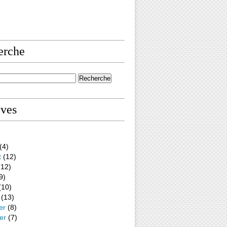
erche
ives
(4)
t
(12)
12)
9)
(10)
(13)
er
(8)
er
(7)