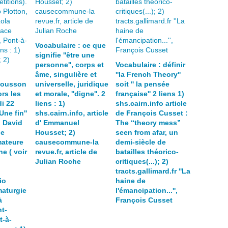
Vocabulaire : ce que
signifie ''être une
personne'', corps et
Vocabulaire : définir
âme, singulière et
''la French Theory''
Mousson
universelle, juridique
soit '' la pensée
rs les
et morale, ''digne''. 2
française'' 2 liens 1)
i 22
liens : 1)
shs.cairn.info article
Une fin''
shs.cairn.info, article
de François Cusset :
 David
d' Emmanuel
The “theory mess”
pe
Housset; 2)
seen from afar, un
ateure
causecommune-la
demi-siècle de
e ( voir
revue.fr, article de
batailles théorico-
Julian Roche
critiques(...); 2)
tracts.gallimard.fr ''La
io
haine de
maturgie
l'émancipation...'',
à
François Cusset
t-
t-à-