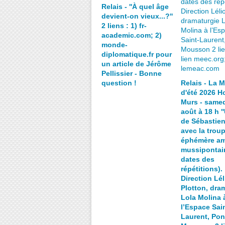
Relais - ''À quel âge
devient-on vieux...?''
2 liens : 1) fr-
academic.com; 2)
monde-
diplomatique.fr pour
un article de Jérôme
Pellissier - Bonne
question !
Relais - La 
d'été 2026 Ho
Murs - samed
août à 18 h ''
de Sébastien
avec la trou
éphémère am
mussipontain
dates des
répétitions).
Direction Lél
Plotton, dra
Lola Molina 
l’Espace Sain
Laurent, Pon