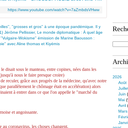
https://www.youtube.com/watch?v=7aZmbdsVHww
Rech
Arch
le disait sous le manteau, entre copines, nées dans les
(jusqu'à nous le faire presque croire)
2026
 de reculer, grâce aux progrès de la médecine,
qu'avec notre
Août
s que parallèlement le chômage était en accélération)
alors
Juille
inaient à entrer dans ce que l'on appelle le "marché du
Juin
(
Mai
(
Avril
Mars
rnoise et angoissante.
Févri
Janvi
avirus, les choses changent.