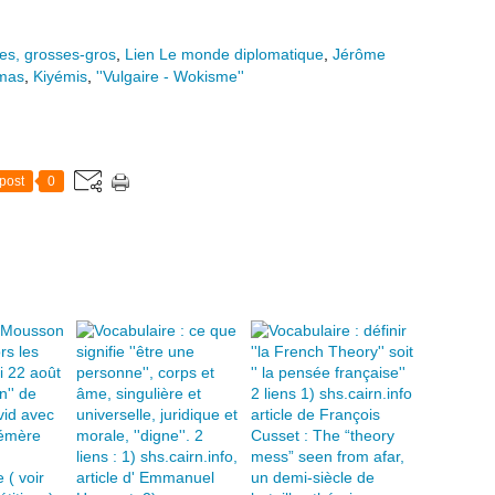
les, grosses-gros
,
Lien Le monde diplomatique
,
Jérôme
omas
,
Kiyémis
,
''Vulgaire - Wokisme''
post
0