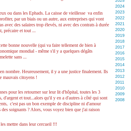
2025
2024
2023
 eux ou dans les Ephads.
La caisse de vieillesse va enfin
2022
profiter, par un biais ou un autre, aux entreprises qui vont
2021
as avec des salaires trop élevés, ni avec des contrats à durée
2020
 précaire et tout ...
2019
2018
 cette bonne nouvelle (qui va faire tellement de bien à
2017
conomique mondial - même s'il y a quelques dégâts
2016
melette sans ...
2015
2014
2013
t en nombre. Heureusement, il y a une justice finalement. Ils
2012
De mauvais citoyens !
2011
2010
nes pour les retourner sur leur lit d'hôpital, toutes les 3
2009
d'argent et tout...alors qu'il y en a d'autres à côté qui sont
2008
nts, c'est pas un bon exemple de discipline ni d'amour
 des soignants ? Alors, vous voyez bien que j'ai raison
 les mettre dans leur cercueil !!!