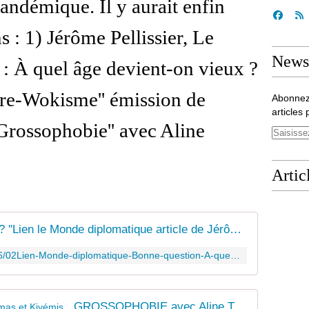
andémique. Il y aurait enfin
ns : 1) Jérôme Pellissier, Le
Newsl
: À quel âge devient-on vieux ?
aire-Wokisme'' émission de
Abonnez
articles 
Grossophobie'' avec Aline
Artic
''À quel âge devient-on vieux...? ''Lien le Monde diplomatique article de Jérôme Pellissier - Bonne question ! - Le blog de claire
https://www.claireantoine.com/2016/02Lien-Monde-diplomatique-Bonne-question-A-quel-%C3%A2ge-devient-on-vieux
GROSSOPHOBIE avec Aline Thomas et Kiyémis