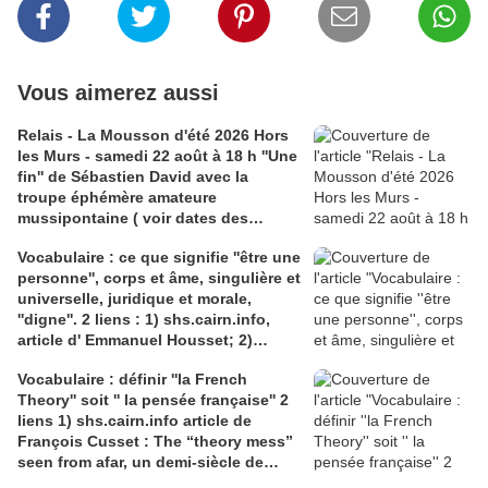
Vous aimerez aussi
Relais - La Mousson d'été 2026 Hors
les Murs - samedi 22 août à 18 h ''Une
fin'' de Sébastien David avec la
troupe éphémère amateure
mussipontaine ( voir dates des
répétitions). Direction Lélio Plotton,
Vocabulaire : ce que signifie ''être une
dramaturgie Lola Molina à l’Espace
personne'', corps et âme, singulière et
Saint-Laurent, Pont-à-Mousson 2
universelle, juridique et morale,
liens : 1) lien meec.org; 2)
''digne''. 2 liens : 1) shs.cairn.info,
lemeac.com
article d' Emmanuel Housset; 2)
causecommune-la revue.fr, article de
Vocabulaire : définir ''la French
Julian Roche
Theory'' soit '' la pensée française'' 2
liens 1) shs.cairn.info article de
François Cusset : The “theory mess”
seen from afar, un demi-siècle de
batailles théorico-critiques(...); 2)