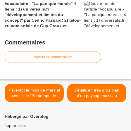
Vocabulaire - ''La panique morale'' 4
tracts.gallimard.fr ''La haine de
liens : 1) universalis.fr
l'émancipation...'', François Cusset
''développement et limites du
concept'' par Cédric Passard; 2) telos-
eu.com article de Guy Groux et
Richard Robert ''...concept à la
dérive'': 3) pedagogie.ac-amiens.fr,
Commentaires
pour le compte rendu d'Arnaud
Desjardin sur l'essai de Ruwen Ogien
''la panique morale'';4) shs.cairn.info,
Ajouter un commentaire
Pierre De Visscher : ''Craintes, peurs,
insécurités''
< Bientôt le mois de mars et
Détails en très gros plan
avec lui le "Printemps des
d'un paysage saisi au
Poètes" édition 2020
portable par la fenêtre
d'une voiture >
Hébergé par Overblog
Top articles