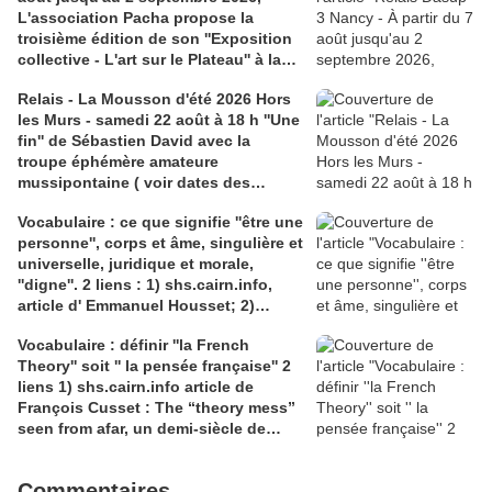
L'association Pacha propose la
troisième édition de son ''Exposition
collective - L'art sur le Plateau'' à la
Médiathèque Haut-du-Lièvre, 325
Relais - La Mousson d'été 2026 Hors
avenue Pinchard
les Murs - samedi 22 août à 18 h ''Une
fin'' de Sébastien David avec la
troupe éphémère amateure
mussipontaine ( voir dates des
répétitions). Direction Lélio Plotton,
Vocabulaire : ce que signifie ''être une
dramaturgie Lola Molina à l’Espace
personne'', corps et âme, singulière et
Saint-Laurent, Pont-à-Mousson 2
universelle, juridique et morale,
liens : 1) lien meec.org; 2)
''digne''. 2 liens : 1) shs.cairn.info,
lemeac.com
article d' Emmanuel Housset; 2)
causecommune-la revue.fr, article de
Vocabulaire : définir ''la French
Julian Roche
Theory'' soit '' la pensée française'' 2
liens 1) shs.cairn.info article de
François Cusset : The “theory mess”
seen from afar, un demi-siècle de
batailles théorico-critiques(...); 2)
tracts.gallimard.fr ''La haine de
Commentaires
l'émancipation...'', François Cusset