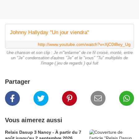
Johnny Hallyday "Un jour viendra"
http://www.youtube.com/watch?v=XjC0tBey_Ug
Une chanson et son clip : Je m'''enlarme'' de ce fil croisé, monté, entre
un "Je" condensation d'autres "Je" et le "vous" "Tu" multipliés de
l'image ( jeu de regards ) qui fuit
Partager
Vous aimerez aussi
Relais Dasup 3 Nancy - À partir du 7
août jusqu'au 2 septembre 2026,