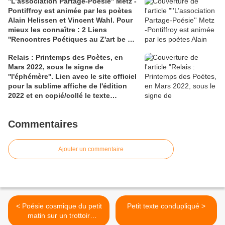
''L’association Partage-Poésie'' Metz -
Perrin | Carmen Diez Salvatierra |
Pontiffroy est animée par les poètes
Laurent Cauwet | Amandine André,
Alain Helissen et Vincent Wahl. Pour
interrogateuifs . 2 Liens 1) lundi.am
mieux les connaître : 2 Liens
''Feu sur le Printemps des poètes (
''Rencontres Poétiques au Z'art be de
oublier Tesson )'' ; 2) Un mois plus tôt
Dom Corrieras et un lien Chronique
: claireantoine.com
Relais : Printemps des Poètes, en
Poésie ''Cairn'' pour un dialogue entre
Mars 2022, sous le signe de
Serge Martin et Alain Helissen
''l'éphémère''. Lien avec le site officiel
pour la sublime affiche de l'édition
2022 et en copié/collé le texte
inspirant de l'écrivaine Sophie
Nauleau
Commentaires
Ajouter un commentaire
< Poésie cosmique du petit
Petit texte condupliqué >
matin sur un trottoir