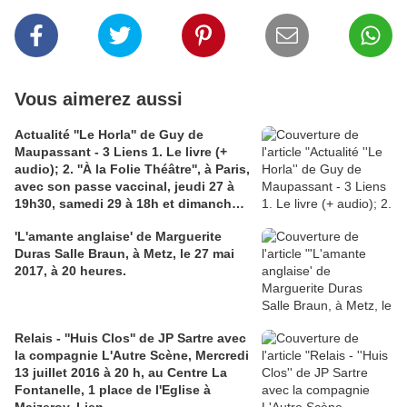
Vous aimerez aussi
Actualité ''Le Horla'' de Guy de
Maupassant - 3 Liens 1. Le livre (+
audio); 2. ''À la Folie Théâtre'', à Paris,
avec son passe vaccinal, jeudi 27 à
19h30, samedi 29 à 18h et dimanche
30 à 16h30; 3. Article de commentaire
'L'amante anglaise' de Marguerite
Science et Avenir.
Duras Salle Braun, à Metz, le 27 mai
2017, à 20 heures.
Relais - ''Huis Clos'' de JP Sartre avec
la compagnie L'Autre Scène, Mercredi
13 juillet 2016 à 20 h, au Centre La
Fontanelle, 1 place de l'Eglise à
Maizeroy. Lien