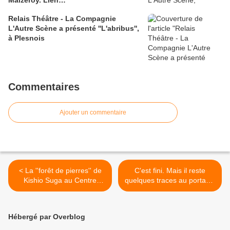
lautrescene.blogspot.fr/.
Relais Théâtre - La Compagnie
L'Autre Scène a présenté ''L'abribus'',
à Plesnois
Commentaires
Ajouter un commentaire
< La ''forêt de pierres'' de
C'est fini. Mais il reste
Kishio Suga au Centre
quelques traces au portable
Pompidou Metz jusqu'au 5
de la superbe exposition
mars 2018
Danièle Vogler et Olyy
Strange au CCMQ >
Hébergé par Overblog