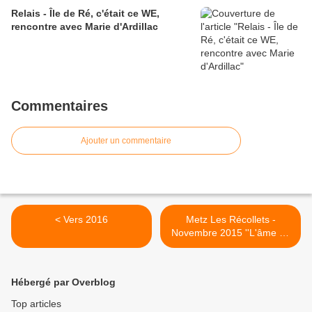
Relais - Île de Ré, c'était ce WE,
rencontre avec Marie d'Ardillac
Commentaires
Ajouter un commentaire
< Vers 2016
Metz Les Récollets -
Novembre 2015 ''L'âme de
la nature'' de Paul
Couturiau et Jean-Marie
Pelt, avec Les amis du
Hébergé par Overblog
Monde Diplomatique -
Compte rendu rapide de la
Top articles