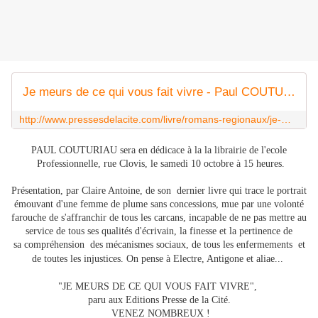
Je meurs de ce qui vous fait vivre - Paul COUTURIAU - Romans régionaux
http://www.pressesdelacite.com/livre/romans-regionaux/je-meurs-de-ce-qui-vous-fait-vivre-paul-couturiau
PAUL COUTURIAU sera en dédicace à la la librairie de l'ecole
Professionnelle, rue Clovis, le samedi 10 octobre à 15 heures.
Présentation, par Claire Antoine, de son dernier livre qui trace le portrait
émouvant d'une femme de plume sans concessions, mue par une volonté
farouche de s'affranchir de tous les carcans, incapable de ne pas mettre au
service de tous ses qualités d'écrivain, la finesse et la pertinence de
sa compréhension des mécanismes sociaux, de tous les enfermements et
de toutes les injustices. On pense à Electre, Antigone et aliae...
"JE MEURS DE CE QUI VOUS FAIT VIVRE",
paru aux Editions Presse de la Cité.
VENEZ NOMBREUX !