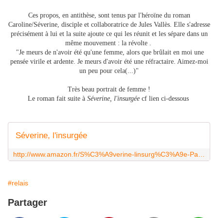
Ces propos, en antithèse, sont tenus par l'héroïne du roman
Caroline/Séverine, disciple et collaboratrice de Jules Vallès. Elle s'adresse
précisément à lui et la suite ajoute ce qui les réunit et les sépare dans un
même mouvement : la révolte .
"Je meurs de n'avoir été qu'une femme, alors que brûlait en moi une
pensée virile et ardente. Je meurs d'avoir été une réfractaire. Aimez-moi
un peu pour cela(...)"
Très beau portrait de femme !
Le roman fait suite à
Séverine, l'insurgée
cf lien ci-dessous
Séverine, l'insurgée
http://www.amazon.fr/S%C3%A9verine-linsurg%C3%A9e-Paul-Couturiau/dp/2268040542
#relais
Partager