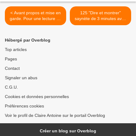
< Avant propos et mise en
125 "Dire et montrer"
garde. Pour une lecture du
saynète de 3 minutes avec
"Magicien Muzot" de E.M.
un camescope >
Mungenast. ( Parue dans
"les feuillets d'érato") Lien
Hébergé par Overblog
ascomemo.chez.com/polem
iques pour un article de
Top articles
Philippe Wilmouth
Pages
''Attention au lissage de
notre mémoire''
Contact
Signaler un abus
C.G.U.
Cookies et données personnelles
Préférences cookies
Voir le profil de Claire Antoine sur le portail Overblog
Créer un blog sur Overblog