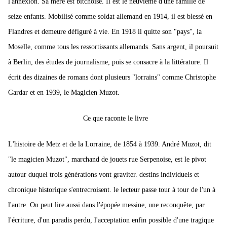
l'annexion. Sa mère est bitchoise. Il est le neuvième d'une famille de
seize enfants.
Mobilisé comme soldat allemand en 1914, il est blessé en
Flandres et demeure défiguré à vie.
En 1918 il quitte son "pays", la
Moselle, comme tous les ressortissants allemands. Sans argent, il poursuit
à Berlin, des études de journalisme, puis se consacre à la littérature. Il
écrit des dizaines de romans dont plusieurs "lorrains" comme Christophe
Gardar et en 1939, le Magicien Muzot.
Ce que raconte le livre
L'histoire de Metz et de la Lorraine, de 1854 à 1939. André Muzot, dit
"le magicien Muzot", marchand de jouets rue Serpenoise, est le pivot
autour duquel trois générations vont graviter. destins individuels et
chronique historique s'entrecroisent. le lecteur passe tour à tour de l'un à
l'autre.
On peut lire aussi dans
l'épopée messine, une reconquête, par
l'écriture, d'un paradis perdu, l'acceptation enfin possible d'une tragique