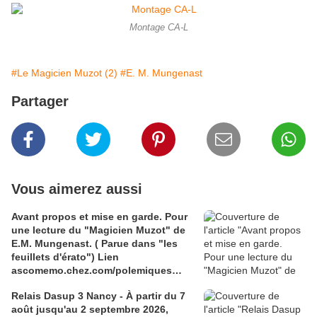
Montage CA-L
#Le Magicien Muzot (2)
#E. M. Mungenast
Partager
Vous aimerez aussi
Avant propos et mise en garde. Pour
une lecture du "Magicien Muzot" de
E.M. Mungenast. ( Parue dans "les
feuillets d'érato") Lien
ascomemo.chez.com/polemiques
pour un article de Philippe Wilmouth
Relais Dasup 3 Nancy - À partir du 7
''Attention au lissage de notre
août jusqu'au 2 septembre 2026,
mémoire''