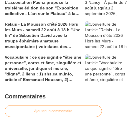
L'association Pacha propose la
troisième édition de son ''Exposition
collective - L'art sur le Plateau'' à la
Médiathèque Haut-du-Lièvre, 325
Relais - La Mousson d'été 2026 Hors
avenue Pinchard
les Murs - samedi 22 août à 18 h ''Une
fin'' de Sébastien David avec la
troupe éphémère amateure
mussipontaine ( voir dates des
répétitions). Direction Lélio Plotton,
Vocabulaire : ce que signifie ''être une
dramaturgie Lola Molina à l’Espace
personne'', corps et âme, singulière et
Saint-Laurent, Pont-à-Mousson 2
universelle, juridique et morale,
liens : 1) lien meec.org; 2)
''digne''. 2 liens : 1) shs.cairn.info,
lemeac.com
article d' Emmanuel Housset; 2)
causecommune-la revue.fr, article de
Julian Roche
Commentaires
Ajouter un commentaire