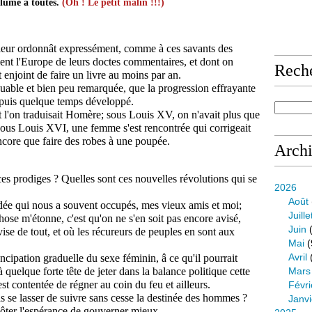
lume à toutes. 
(Oh ! Le petit malin !!!)
 leur ordonnât expressément, comme à ces savants des 
ent l'Europe de leurs doctes commentaires, et dont on 
Rech
t enjoint de faire un livre au moins par an. 
quable et bien peu remarquée, que la progression effrayante 
depuis quelque temps développé. 
 l'on traduisait Homère; sous Louis XV, on n'avait plus que 
ous Louis XVI, une femme s'est rencontrée qui corrigeait 
ncore que faire des robes à une poupée. 
Arch
es prodiges ? 
Quelles sont ces nouvelles révolutions qui se 
2026
Août
idée qui nous a souvent occupés, mes vieux amis et moi; 
Juille
chose m'étonne, c'est qu'on ne s'en soit pas encore avisé, 
Juin
(
vise de tout, et où les récureurs de peuples en sont aux 
Mai
(
Avril
ncipation graduelle du sexe féminin, â ce qu'il pourrait 
 à quelque forte t
ête de jeter dans la balance politique cette 
Mars
st contentée de régner au coin du feu et ailleurs. 
Févri
Et puis les femmes ne peuvent- elles pas se lasser de suivre sans cesse la destinée des hommes ? 
Janvi
ôter l'espérance de gouverner mieux. 