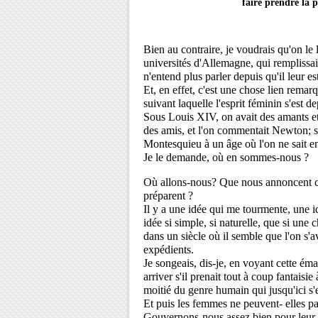
faire prendre la p
Bien au contraire, je voudrais qu'on le
universités d'Allemagne, qui remplissai
n'entend plus parler depuis qu'il leur es
Et, en effet, c'est une chose lien remar
suivant laquelle l'esprit féminin s'est 
Sous Louis XIV, on avait des amants et
des amis, et l'on commentait Newton; s
Montesquieu à un âge où l'on ne sait e
Je le demande, où en sommes-nous ?
Où allons-nous? 
Que nous annoncent c
préparent ? 
Il y a une idée qui me tourmente, une 
idée si simple, si naturelle, que si une 
dans un siècle où il semble que l'on s'a
expédients. 
Je songeais, dis-je, en voyant cette éma
arriver s'il prenait tout à coup fantaisie
moitié du genre humain qui jusqu'ici s'e
Gouvernons-nous assez bien pour leur 