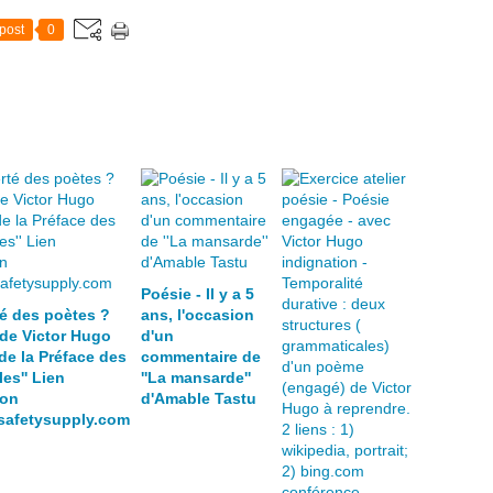
post
0
Poésie - Il y a 5
té des poètes ?
ans, l'occasion
 de Victor Hugo
d'un
 de la Préface des
commentaire de
les'' Lien
''La mansarde''
ion
d'Amable Tastu
esafetysupply.com