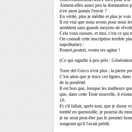
Aiment-elles assez peu la domination p
n'en aient jamais l'envie ? 
En vérité, plus je médite et plus je vo
Il est vrai que nous avons pour nous le
semblent sans grands moyens de révolt
Cela vous rassure, et moi, c'est ce qui
On connaît cette inscription terrible pl
napolitaine) :
Posteri,posteri, vestra res agitur !
(Ce qui signifie à peu près : Générations 
Torre del Greco n'est plus ; la pierre p
C'est ainsi que je trace ces lignes, dans
de la postérité. 
Il est bon que, lorsque les malheurs qu
que, dans cette Troie nouvelle, il exist
10. 
Et s'il fallait, après tout, que je duss
tombé en quenouille, je pourrai du moin
je ne serai peut-être pas le premier ho
songeant qu'il l'avait prédit. 