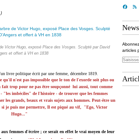
.)
Newsl
Abonnez
 de Victor Hugo, exposé Place des Vosges. Sculpté par David
articles 
gers et offert à VH en 1838
un livre politique écrit par une femme, d
écembre 1819.
Artic
 qu'il n'est pas impossible que le ton de l'exorde soit plus ou
n fait trop pour ne pas être soupçonné lui aussi, tout comme
- "les imbéciles" de l'histoire - de trouver que les femmes
ser les grands, beaux et vrais sujets aux hommes.
Peut-être un
, si je puis me permettre,
Il est piqué au vif, "Ego, Victor
Hugo..."
ux femmes d'écrire ; ce serait en effet le vrai moyen de leur 