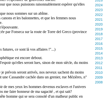
2025
our que nous puissions raisonnablement espérer qu'elles 
2024
2023
is que nous sommes sur un abîme.
2022
s canons et les baïonnettes, et que les femmes nous 
2021
e. 
2020
 m'épouvante. 
2019
acée par Fonseca sur la route de Torre del Greco (province 
2018
2017
2016
2015
futures, ce sont là vos affaires !"...) 
2014
rophétique est encore debout. 
2013
 l'espoir qu'elles seront lues, sinon de mon siècle, du moins 
2012
2011
e je prévois seront arrivés, nos neveux sachent du moins 
2010
ait une Cassandre cachée dans un grenier, rue Mézières, n° 
2009
2008
e voir de mes yeux les hommes devenus esclaves et l'univers 
s me faire honneur de ma sagacité , et qui sait?
nnête homme qui se sera consolé d'un malheur public en 