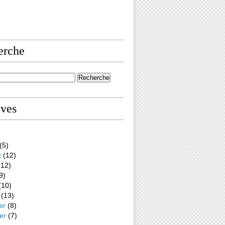
erche
ives
(5)
t
(12)
12)
9)
(10)
(13)
er
(8)
er
(7)