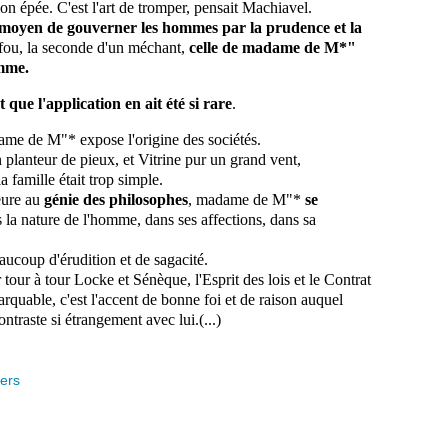
mon épée. C'est l'art de tromper, pensait Machiavel. 
moyen de gouverner les hommes par la prudence et la 
 fou, la seconde d'un méchant, 
celle de madame de M*" 
mme. 
t que l'application en ait été si rare
. 
dame de M"* expose l'origine des sociétés. 
planteur de pieux, et Vitrine pur un grand vent, 
 famille était trop simple. 
eure au 
génie des philosophes
, madame de M"* 
se 
 la nature de l'homme, dans ses affections, dans sa 
aucoup d'érudition et de sagacité.
r tour à tour Locke et Sénèque, l'Esprit des lois et le Contrat 
arquable, c'est l'accent de bonne foi et de raison auquel 
ntraste si étrangement avec lui.(...)
ers