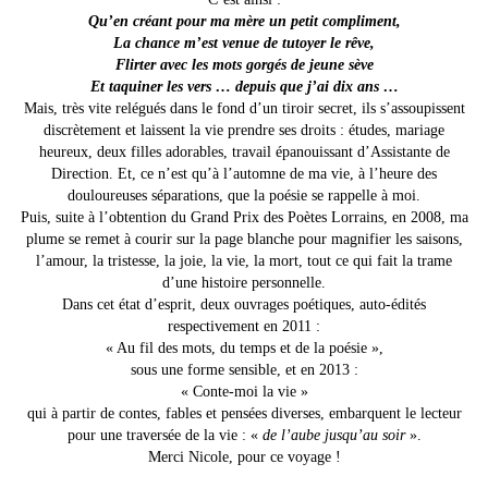
Qu’en créant pour ma mère un petit compliment,
La chance m’est venue de tutoyer le rêve,
Flirter avec les mots gorgés de jeune sève
Et taquiner les vers … depuis que j’ai dix ans …
Mais, très vite relégués dans le fond d’un tiroir secret, ils s’assoupissent
discrètement et laissent la vie prendre ses droits : études, mariage
heureux, deux filles adorables, travail épanouissant d’Assistante de
Direction. Et, ce n’est qu’à l’automne de ma vie, à l’heure des
douloureuses séparations, que la poésie se rappelle à moi.
Puis, suite à l’obtention du Grand Prix des Poètes Lorrains, en 2008, ma
plume se remet à courir sur la page blanche pour magnifier les saisons,
l’amour, la tristesse, la joie, la vie, la mort, tout ce qui fait la trame
d’une histoire personnelle.
Dans cet état d’esprit, deux ouvrages poétiques, auto-édités
respectivement en 2011 :
« Au fil des mots, du temps et de la poésie »,
sous une forme sensible, et en 2013 :
« Conte-moi la vie »
qui à partir de contes, fables et pensées diverses, embarquent le lecteur
pour une traversée de la vie : «
de l’aube jusqu’au soir
».
Merci Nicole, pour ce voyage !