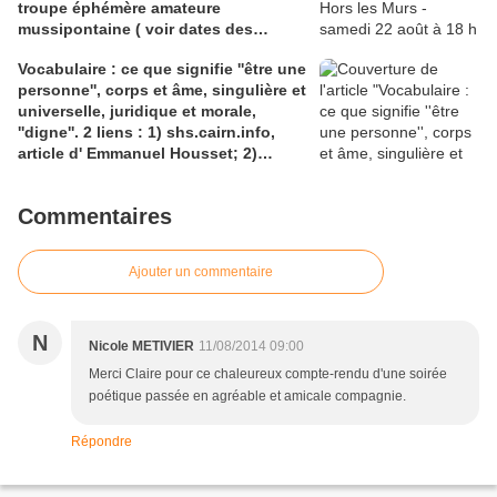
troupe éphémère amateure
mussipontaine ( voir dates des
répétitions). Direction Lélio Plotton,
Vocabulaire : ce que signifie ''être une
dramaturgie Lola Molina à l’Espace
personne'', corps et âme, singulière et
Saint-Laurent, Pont-à-Mousson 2
universelle, juridique et morale,
liens : 1) lien meec.org; 2)
''digne''. 2 liens : 1) shs.cairn.info,
lemeac.com
article d' Emmanuel Housset; 2)
causecommune-la revue.fr, article de
Julian Roche
Commentaires
Ajouter un commentaire
N
Nicole METIVIER
11/08/2014 09:00
Merci Claire pour ce chaleureux compte-rendu d'une soirée
poétique passée en agréable et amicale compagnie.
Répondre