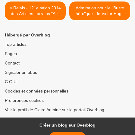
< Relais - 121e salon 2014
Admiration pour le "Buste
des Artistes Lorrains "A la
héroïque" de Victor Hugo
rencontre des arts" à
par Rodin - lien
Nancy. Vernissage le 7 juin
rodinhugo.com >
à 17 h 30, sur le site Alstom
Hébergé par Overblog
Top articles
Pages
Contact
Signaler un abus
C.G.U.
Cookies et données personnelles
Préférences cookies
Voir le profil de Claire Antoine sur le portail Overblog
Créer un blog sur Overblog