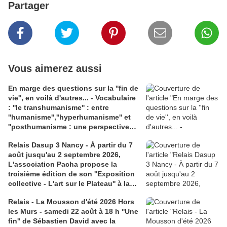
Partager
Vous aimerez aussi
En marge des questions sur la ''fin de
vie'', en voilà d'autres... - Vocabulaire
: ''le transhumanisme'' : entre
''humanisme'',''hyperhumanisme'' et
''posthumanisme : une perspective
anthropologique repensée..' 2 liens 1)
Relais Dasup 3 Nancy - À partir du 7
books.openedition.org, très bon
août jusqu'au 2 septembre 2026,
article d' Elaine Després : ''Quand
L'association Pacha propose la
l'humanité diverge Posthumanités'';
troisième édition de son ''Exposition
2) la couverture du livre de J-B Zeke
collective - L'art sur le Plateau'' à la
''Loi naturelle et post-humanisme'
Médiathèque Haut-du-Lièvre, 325
Relais - La Mousson d'été 2026 Hors
avenue Pinchard
les Murs - samedi 22 août à 18 h ''Une
fin'' de Sébastien David avec la