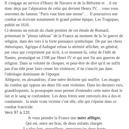
Il s'engage au service d'Henry de Navarre et de la Réforme et ...il est
donc déçu par l'abjuration de celui qui devient Henry IV, ...vous vous
souvenez du fameux "Paris vaut bien une messe".... Il poursuivra son
combat en écrivant notamment le grand poème épique, Les Tragiques,
publié en 1616.
Ci-dessous un extrait du chant premier de cet émule de Ronsard,
présentant le "piteux tableau" de la France au moment de la 5e guerre de
religion, dans des vers à la forte puissance symbolique. De par ses choix
rhétoriques, Agrippa d'Aubigné refuse la sérénité affichée, en général,
par ceux qui s'expriment par écrit, à ce moment-là, celui de l'édit de
Nantes, promulgué en 1598 par Henri IV et qui met fin aux guerres de
religion. Dans sa volonté de choquer, et peut-être de dire qu'il ne suffit
pas d'un édit pour faire cesser les violences, il ne s'inscrit pas dans
l'idéologie dominante de l'époque.
Allégorie, en alexandrins, d'une mère déchirée qui souffre. Les images
du combat qui oppose ses deux fils sont violentes. Dans les derniers vers,
grandiloquents, la prosopopée nous permet d'entendre cette mère dont le
lait et le sang se confondent. Les deux frères sont renvoyés dos à dos et
condamnés : la seule vraie victime c'est elle, elle qui s'épuise dans ce
combat fratricide.
Vers 97 à 131
Je veux peindre la France une
mère affligée,
Qui est, entre ses bras, de deux enfants chargée.
Le plus fort, orgueilleux, empoigne les deux bouts