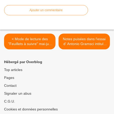
Ajouter un commentaire
< Mode de lecture des
Notes puisées dans l'essai
"Feuillets à suivre" mai-juin
d' Antonio Gramsci intitulé
1940
"Je hais les indifférents" >
Hébergé par Overblog
Top articles
Pages
Contact
Signaler un abus
C.G.U.
Cookies et données personnelles