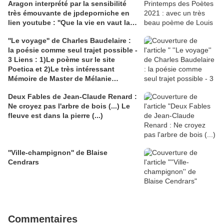
Aragon interprété par la sensibilité
très émouvante de jpdeporniche en
lien youtube : ''Que la vie en vaut la
peine''
''Le voyage'' de Charles Baudelaire :
la poésie comme seul trajet possible -
3 Liens : 1)Le poème sur le site
Poetica et 2)Le très intéressant
Mémoire de Master de Mélanie
Castandet sur le voyage dans ''Les
Deux Fables de Jean-Claude Renard :
Fleurs du Mal''; 3) Une carte des
Ne croyez pas l'arbre de bois (...) Le
Enfers trouvée sur bing
fleuve est dans la pierre (...)
''Ville-champignon'' de Blaise
Cendrars
Commentaires