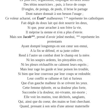
Des tétins nourriciers ; puis, à force de coups
D'ongles, de poings, de pieds, il brise le partage
Dont nature donnait à son besson l'usage ;
Ce voleur acharné, cet
Ésaü*
malheureux ? * représente les catholiques
Fait dégât du doux lait qui doit nourrir les deux,
Si que, pour arracher à son frère la vie,
Il méprise la sienne et n'en a plus d'envie.
Mais son
Jacob**
, pressé d'avoir jeûné meshui, ** représente les
protestants
Ayant dompté longtemps en son cœur son ennui,
A la fin se défend, et sa juste colère
Rend à l'autre un combat dont le champ est la mère.
Ni les soupirs ardents, les pitoyables cris,
Ni les pleurs réchauffés ne calment leurs esprits ;
Mais leur rage les guide et leur poison les trouble,
Si bien que leur courroux par leur coups se redouble.
Leur conflit se rallume et fait si furieux
Que d'un gauche malheur ils se crèvent les yeux.
Cette femme éplorée, en sa douleur plus forte,
Succombe à la douleur, mi-vivante, mi-morte ;
Elle voit les mutins, tout déchirés, sanglants,
Qui, ainsi que du coeur, des mains se font cherchant.
Quand, pressant à son sein d'une amour maternelle