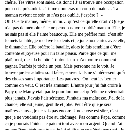
chérie. Tes vitres sont sales, dis donc ! J’ai trouvé une occupation
pour cet après-midi… Tu me donneras un coup de main … Ta
maman revient ce soir, tu n’as pas oublié, j’espère ? »
Oh ! Cette mamie, mémé, mimi… qu’est-ce qu’elle croit ? Que je
n’ai pas de mémoire ? Je ne peux pas avoir oublié maman. Elle, je
ne sais pas si elle l’aime beaucoup. Elle me préfère moi, c’est sûr.
Je mets la table, je me lave les dents et je joue aux cartes avec elle,
le dimanche. Elle préfère la bataille, alors je fais semblant d’être
contente et joyeuse pour lui faire plaisir. Parce que ce qui me
plaît, moi, c’est la belotte. Tonton Jean m’a montré comment
gagner. Parfois je triche un peu. Mais personne ne le voit. Je
trouve que les adultes sont bêtes, souvent. Ils ne s’intéressent qu’à
des choses sans importance. Les pauvres. On peut les berner
comme on veut. C’est très amusant. L’autre jour j’ai fait croire à
Papy que Mamy était partie pour toujours et qu’elle ne reviendrait
plus jamais. J’avais l’air sérieuse. J’imitais ma maîtresse. J’ai de la
chance, elle est jeune, gentille et jolie. Peut-être que je serai
maîtresse aussi, je ne sais pas encore. Une chose est sûre, c’est
que je ne voudrais pas être au chômage. Pas comme Papa, comme
ça je pourrais l’aider. Je paierai tout avec mon argent. Quand j’ai
vu que Papy était trop triste, je lui ai dit que ce n’était pas vrai. Je