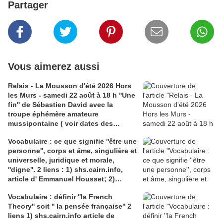
Partager
Vous aimerez aussi
Relais - La Mousson d'été 2026 Hors
les Murs - samedi 22 août à 18 h ''Une
fin'' de Sébastien David avec la
troupe éphémère amateure
mussipontaine ( voir dates des
répétitions). Direction Lélio Plotton,
Vocabulaire : ce que signifie ''être une
dramaturgie Lola Molina à l’Espace
personne'', corps et âme, singulière et
Saint-Laurent, Pont-à-Mousson 2
universelle, juridique et morale,
liens : 1) lien meec.org; 2)
''digne''. 2 liens : 1) shs.cairn.info,
lemeac.com
article d' Emmanuel Housset; 2)
causecommune-la revue.fr, article de
Vocabulaire : définir ''la French
Julian Roche
Theory'' soit '' la pensée française'' 2
liens 1) shs.cairn.info article de