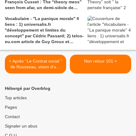
François Cusset : The “theory mess”
seen from afar, un demi-siècle de
batailles théorico-critiques(...); 2)
Vocabulaire - ''La panique morale'' 4
tracts.gallimard.fr ''La haine de
liens : 1) universalis.fr
l'émancipation...'', François Cusset
''développement et limites du
concept'' par Cédric Passard; 2) telos-
eu.com article de Guy Groux et
Richard Robert ''...concept à la
dérive'': 3) pedagogie.ac-amiens.fr,
pour le compte rendu d'Arnaud
< Après ''Le Contrat social ''
Non retour 101 >
Desjardin sur l'essai de Ruwen Ogien
de Rousseau, vision d'une
''la panique morale'';4) shs.cairn.info,
nouvelle société, un ''vivre
Pierre De Visscher : ''Craintes, peurs,
ensemble'' mondial à ''con -
insécurités''
tracter, trôler'' ou la force
Hébergé par Overblog
performative des rêves
''liquides'' de quelques
Top articles
un·e·s. 3 liens : 1) Le
Pages
Figaro - 2) ''La symphonie
du Nouveau Monde'' par
Contact
l'orchestre symphonique de
Radio France - 3) Première
Signaler un abus
de couverture du livre de
C.G.U.